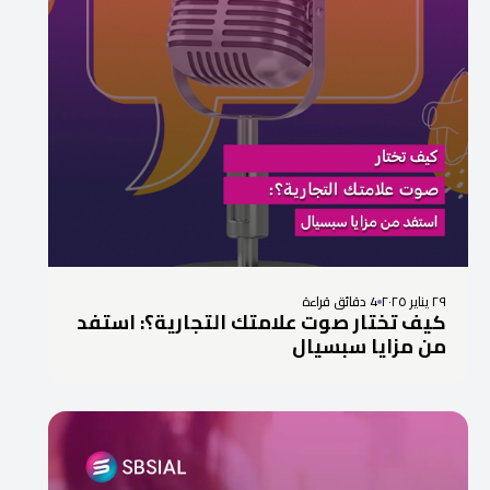
٢٩ يناير ٢٠٢٥
4 دقائق قراءة
كيف تختار صوت علامتك التجارية؟: استفد
من مزايا سبسيال