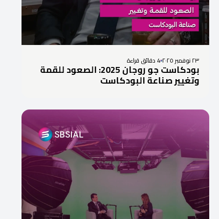
٢٣ نوفمبر ٢٠٢٥
4 دقائق قراءة
بودكاست جو روجان 2025: الصعود للقمة
وتغيير صناعة البودكاست