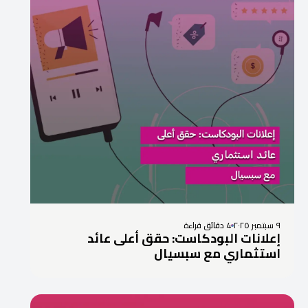
٩ سبتمبر ٢٠٢٥
4 دقائق قراءة
إعلانات البودكاست: حقق أعلى عائد
استثماري مع سبسيال