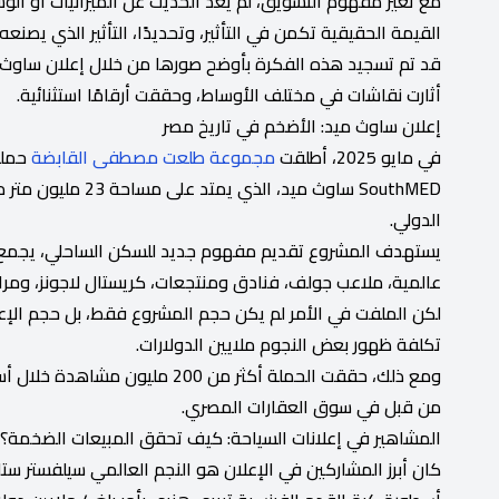
مع تغير مفهوم التسويق، لم يعد الحديث عن الميزانيات أو الو
القيمة الحقيقية تكمن في التأثير، وتحديدًا، التأثير الذي يصنعه
قد تم تسجيد هذه الفكرة بأوضح صورها من خلال إعلان ساوث مي
أثارت نقاشات في مختلف الأوساط، وحققت أرقامًا استثنائية.
إعلان ساوث ميد: الأضخم في تاريخ مصر
في مايو 2025، أطلقت
مجموعة طلعت مصطفى القابضة
حملته
SouthMED ساوث ميد،
الدولي.
يستهدف المشروع تقديم مفهوم جديد للسكن الساحلي، يجمع بين
عالمية، ملاعب جولف، فنادق ومنتجعات، كريستال لاجونز، ومرا
لكن الملفت في الأمر لم يكن حجم المشروع فقط، بل حجم الإعلا
تكلفة ظهور بعض النجوم ملايين الدولارات.
ومع ذلك، حققت الحملة أكثر من 200 مليون مشاهدة خلال أسابيع قليلة على مختلف
من قبل في سوق العقارات المصري.
المشاهير في إعلانات السياحة: كيف تحقق المبيعات الضخمة؟