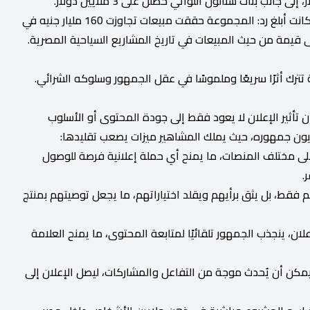
منظور البعض إلى هذه الأرقام كان ناقدًا، لكن الأرقام الأخرى كانت أبلغ رد: المجموعة حققت مبيعات تجاوزت 160 مليار جنيه في
قيمة من حيث المبيعات في تاريخ المشاريع السياحية المصرية.
تترك أثرًا سريعًا وملموسًا في عقل الجمهور وسلوكه الشرائي.
أثير الإعلان لا يعود فقط إلى جودة المحتوى أو الأسلوب
 عيون جمهوره، حيث يملك المشاهير ميزات يصعب تقليدها:
لى مختلف المنصات، ما يمنح أي حملة إعلانية فرصة للوصول
.
 فقط، بل يثق برأيهم ويقلد اختياراتهم، ما يجعل توصيتهم بمنتج
ان، ينجذب الجمهور تلقائيًا لمتابعة المحتوى، ما يمنح العلامة
يمكن أن يُحدث موجة من التفاعل والمشاركات، ليصل الإعلان إلى