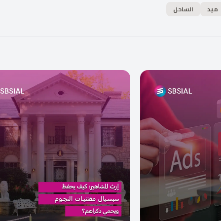
ميد
الساحل