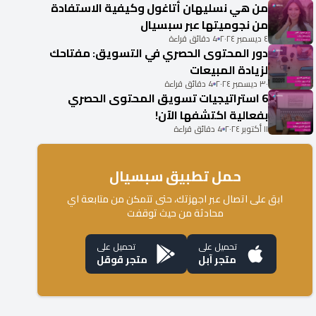
من هي نسليهان أتاغول وكيفية الاستفادة
من نجوميتها عبر سبسيال
٤ ديسمبر ٢٠٢٤
4 دقائق قراءة
دور المحتوى الحصري في التسويق: مفتاحك
لزيادة المبيعات
٣٠ ديسمبر ٢٠٢٤
4 دقائق قراءة
6 استراتيجيات تسويق المحتوى الحصري
بفعالية اكتشفها الآن!
١١ أكتوبر ٢٠٢٤
4 دقائق قراءة
حمل تطبيق سبسيال
ابق على اتصال عبر اجهزتك، حتى تتمكن من متابعة اي
محادثة من حيث توقفت
تحميل على
تحميل على
متجر آبل
متجر قوقل