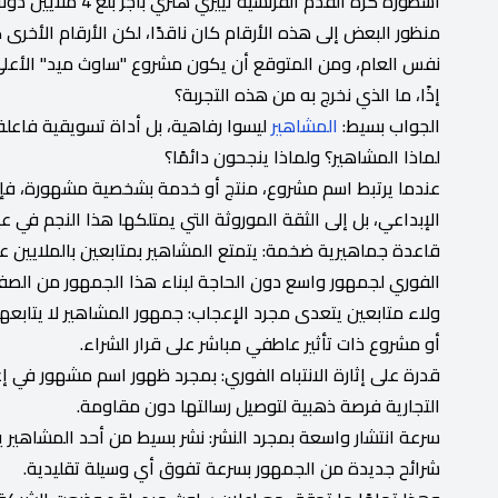
أسطورة كرة القدم الفرنسية تييري هنري بأجر بلغ 4 ملايين دولار، إلى جانب بنات ستالون اللواتي حصلن على 3 ملايين دولار.
نفس العام، ومن المتوقع أن يكون مشروع "ساوث ميد" الأعلى 
إذًا، ما الذي نخرج به من هذه التجربة؟
الجواب بسيط:
المشاهير
ليسوا رفاهية، بل أداة تسويقية فاعلة 
لماذا المشاهير؟ ولماذا ينجحون دائمًا؟
عندما يرتبط اسم مشروع، منتج أو خدمة بشخصية مشهورة، فإن ت
الإبداعي، بل إلى الثقة الموروثة التي يمتلكها هذا النجم في
قاعدة جماهيرية ضخمة: يتمتع المشاهير بمتابعين بالملايين ع
الفوري لجمهور واسع دون الحاجة لبناء هذا الجمهور من الصفر
ولاء متابعين يتعدى مجرد الإعجاب: جمهور المشاهير لا يتابعهم
أو مشروع ذات تأثير عاطفي مباشر على قرار الشراء.
قدرة على إثارة الانتباه الفوري: بمجرد ظهور اسم مشهور في إعل
التجارية فرصة ذهبية لتوصيل رسالتها دون مقاومة.
سرعة انتشار واسعة بمجرد النشر: نشر بسيط من أحد المشاهير 
شرائح جديدة من الجمهور بسرعة تفوق أي وسيلة تقليدية.