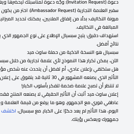
دعوة (Invitation Request): وجّه دعوة لمناسبتك ليحضرها ويغطيها إعلاميًا.
سفير العلامة التجارية (Ambassador Request): اختر من يكون الوجه الرسمي لمشروعك.
مرونة التكاليف: بدلًا من إنفاق الملايين، يمكنك تحديد الميزان
المبالغة في التكاليف.
استهداف دقيق: يتيح سبسيال الإطلاع على نوع الجمهور الذي ي
نتائج أفضل.
سبسيال هو النسخة الذكية من حملة ساوث ميد
الآن، يمكن تكرار هذا النموذج لأي علامة تجارية من خلال سبسي
هل ستكتفي بإعلان عادي، أم تفضل أن يتحدث عنه شخص مؤث
التأثير الذي يصنعه المشهور في 30 ثانية قد يتفوق على إعلان تلفزيوني مدته 5 دقائق.
لا تنتظر أن تصبح علامة ضخمة لتفكر بأسلوب الكبار!
إعلان ساوث ميد أثبت أن التأثير الحقيقي لا يصنعه المنتج فقط
عاطفي فوري مع الجمهور، وهو ما يرفع من قيمة العلامة ويعز
اليوم، هذا التأثير لم يعد حكرًا على الكبار. مع سبسيال،
اكتشف ا
جمهورك ويعكس رؤيتك.