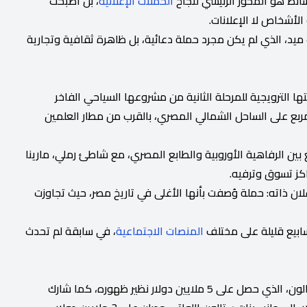
سائط هو المحور الرئيسي لنجاح
الحملات الإعلانية
، بل أصبحت
 الأشخاص لا الإعلانات.
د، الذي لم يكن مجرد حملة دعائية، بل ظاهرة ثقافية وتجارية
ا الترويجية للمرحلة الثانية من مشروعها السياحي الفاخر
 الذي يمتد على مساحة 23 مليون متر مربع على الساحل الشمالي المصري، بالقرب من مطار العلمين
 الرفاهية الأوروبية والطابع المصري، مع شاطئ رملي، مارينا
كز تسوق وترفيه.
ن ذاته: حملة وُصفت بأنها الأغلى في تاريخ مصر، حيث تجاوزت
المنصات الاجتماعية
، في سابقة لم تحدث
كان أبرز المشاركين في الإعلان هو النجم العالمي سيلفستر ستالون، الذي حصل على 5 ملايين دولار نظير ظهوره، كما شارك