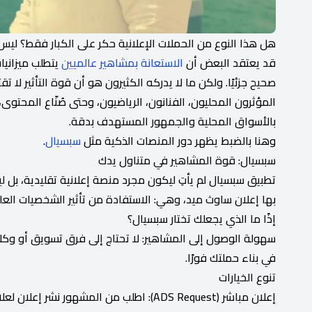
هل هذا النوع من الحملات الإعلانية حكر على الكبار فقط؟ ليس 
قد يعتقد البعض أن
الاستعانة بمشاهير عالميين
يتطلب ميزانيا
صحيح جزئيًا. ولكن ما لا يدركه الكثيرون هو أن قوة التأثير لا ت
المؤثرون المحليون، الفنانون، الرياضيون، وحتى صُنّاع المحتوى،
بالأسواق المحلية والجمهور المستهدف بدقة.
وهنا بالضبط يظهر دور المنصات الذكية مثل
سبسيال
.
سبسيال: قوة المشاهير في متناول يدك
تطبيق سبسيال لم يأتِ ليكون مجرد منصة إعلانية تقليدية، بل ل
بها إعلان ساوث ميد، وهي: الاستفادة من تأثير الشخصيات العا
إذًا ما الذي يجعلك تختار سبسيال؟
سهولة الوصول إلى المشاهير: لا تحتاج إلى فرق تسويق أو وكلاء
في بناء حملتك فورًا.
تنوع الخيارات
إعلان مباشر (ADS Request): اطلب من المشهور نشر إعلان لعلامتك.