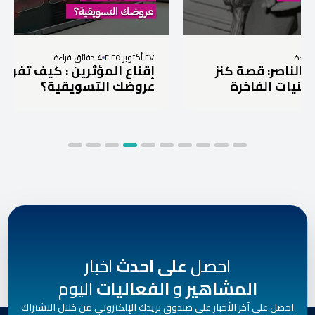
٢٧ أكتوبر ٢٠٢٥
4 دقائق قراءة
ة كنز
إقناع المؤثرين : كيف تفوز برد على
رة
عروضك التسويقية؟
احصل
على احدث
اخبار
المشاهير
و
الفعاليات
اليوم
احصل على آخر الأخبار على صندوق بريدك الإلكتروني من خلال الاشتراك