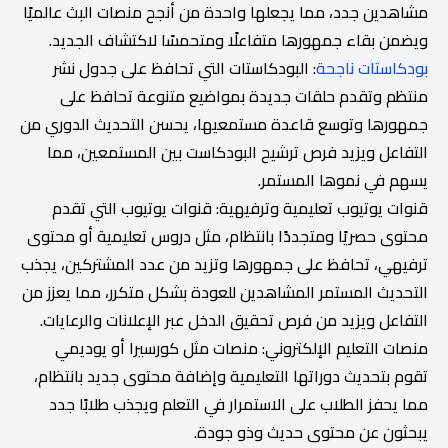
مشاهدين جدد، مما يجعلها واحدة من أنجح منصات البث عالميًا
ويضمن بقاء جمهورها متفاعلًا ومتحمسًا لاكتشاف الجديد.
بودكاستات ناجحة
: البودكاستات التي تحافظ على جدول نشر
منتظم وتقدم حلقات جديدة بمواضيع متنوعة تحافظ على
جمهورها وتوسع قاعدة مستمعيها، يحسن التحديث الدوري من
التفاعل ويزيد فرص ترشيح البودكاست بين المستمعين، مما
يسهم في نموها المستمر.
قنوات يوتيوب تعليمية وترفيهية: قنوات يوتيوب التي تقدم
محتوى حصريًا ومتجددًا بانتظام، مثل دروس تعليمية أو محتوى
ترفيهي، تحافظ على جمهورها وتزيد من عدد المشتركين، يجذب
التحديث المستمر المشاهدين للعودة بشكل متكرر، مما يعزز من
التفاعل ويزيد من فرص تحقيق الدخل عبر الإعلانات والرعايات.
منصات التعليم الإلكتروني: منصات مثل كورسيرا أو يوديمي
تقوم بتحديث دوراتها التعليمية وإضافة محتوى جديد بانتظام،
مما يحفز الطلاب على الاستمرار في التعلم ويجذب طلابًا جدد
يبحثون عن محتوى حديث وذو جودة.