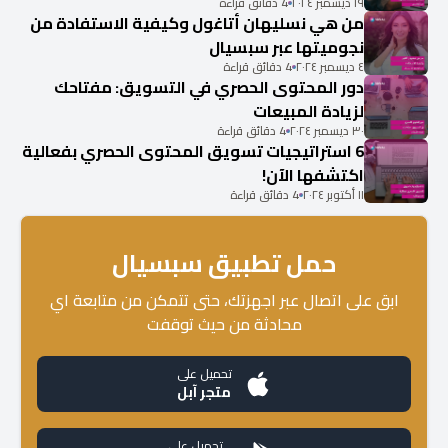
١٩ ديسمبر ٢٠٢٤
4 دقائق قراءة
من هي نسليهان أتاغول وكيفية الاستفادة من
نجوميتها عبر سبسيال
٤ ديسمبر ٢٠٢٤
4 دقائق قراءة
دور المحتوى الحصري في التسويق: مفتاحك
لزيادة المبيعات
٣٠ ديسمبر ٢٠٢٤
4 دقائق قراءة
6 استراتيجيات تسويق المحتوى الحصري بفعالية
اكتشفها الآن!
١١ أكتوبر ٢٠٢٤
4 دقائق قراءة
حمل تطبيق سبسيال
ابق على اتصال عبر اجهزتك، حتى تتمكن من متابعة اي
محادثة من حيث توقفت
تحميل على
متجر آبل
تحميل على