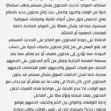
استنزاف الموارد: تحديث المحتوى بشكل مستمر يتطلب استثمارًا
كبيرًا من الوقت والجهد والمال، حيث إنتاج محتوى جديد بانتظام
يعني تخصيص فرق عمل، أدوات تقنية، وميزانيات تسويقية
مستمرة، مما قد يشكل ضغطًا على الموارد المتاحة، خاصة
للعلامات الصغيرة أو الناشئة.
الحفاظ على جودة المحتوى: مع التركيز على التحديث المستمر،
قد يقع البعض في فخ إنتاج محتوى بكميات كبيرة على حساب
الجودة، مما يؤدي إلى محتوى ضعيف أو غير ملائم، مما يضر
بسمعة العلامة التجارية ويقلل من تأثير المحتوى على الجمهور.
التكيف مع تغيرات السوق والجمهور: تتغير اهتمامات الجمهور
بسرعة، كما تتبدل اتجاهات السوق بشكل مستمر، قد يكون
المحتوى الذي كان ناجحًا في وقت ما غير ملائم أو غير جذاب مع
مرور الوقت، لذا عدم القدرة على مواكبة هذه التغيرات تجعل
المحتوى يفقد قيمته ويؤثر سلبًا على التفاعل.
إدارة التوقعات والتوازن بين الكم والكيف: الجمهور يتوقع
محتوى جديدًا باستمرار، لكن في نفس الوقت يطالب بجودة