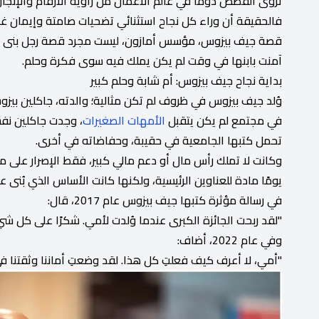
تروى القصص دومًا في عالم الأعمال من زاوية الأرقام والإنجازات
فالحقيقة أن وراء كل نجاح استثنائي تضحيات صامتة وإيمان غير
قصة جيف بيزوس، مؤسس أمازون، ليست مجرد قصة رجل بنى واح
آمنت بابنها في وقت لم يكن يملك فيه سوى فكرة وحلم.
بداية نجاح جيف بيزوس: أم شابة وحلم كبير
وُلد جيف بيزوس في ظروف لم تكن مثالية؛ والدته، جاكلين بي
في مجتمع لم يكن يتقبل
الأمهات الصغيرات
، وجدت جاكلين نفس
تحمل كتبها الجامعية في حقيبة، وحفاضاته في أخرى.
وكانت لا تملك رأس مال أو دعم مالي كبير، فقط الإصرار على م
يومًا مادة للعناوين الرئيسية، ولكنها كانت الأساس الذي بُنى ع
في رسالة مؤثرة كتبها جيف بيزوس عام 2017، قال:
"لقد ربحت الجائزة الكبرى عندما وُلدت لأمي. شكرًا على كل شي
وفي عام 2022، أضاف:
"أمي، لا أعرف كيف فعلتِ كل هذا. لقد وضعتِ أماننا وثقتنا في