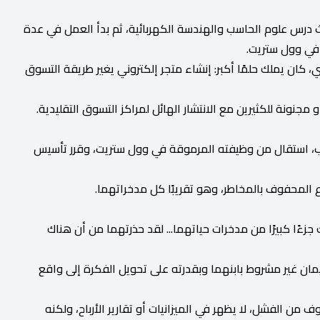
ث درس علوم الحاسب والهندسة الكهربائية، ثم بدأ العمل في عدة
في وول ستريت.
 كان يملك حلمًا أكبر: إنشاء متجر إلكتروني يغير طريقة التسوق
و مجنونة للكثيرين مع الانتشار الهائل لمراكز التسوق التقليدية.
ًا على عقب، استقال من وظيفته المرموقة في وول ستريت، وقرر تأسيس
جزءًا كبيرًا من مدخرات حياتهما... لقد حذرتهما من أن هناك
مان غير مشروط بابنهما وبقدرته على تحويل الفكرة إلى واقع
من الفشل، لا يظهر في الميزانيات أو تقارير الأرباح، ولكنه