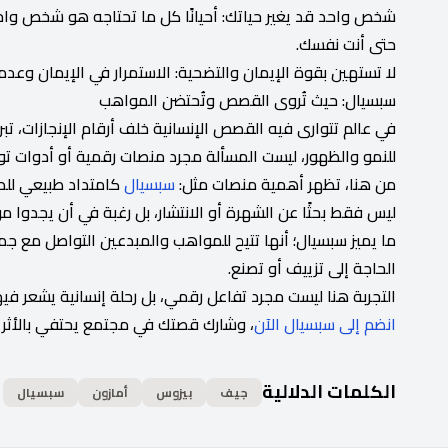
شخص واحد قد يغير حياتك: أحيانًا كل ما تحتاجه هو شخص وا
حتى أنت نفسك.
لا تستهين بقوة الإيمان والتضحية: الاستمرار في الإيمان وعدم
سبسيال: حيث تُروى القصص وتُحتضن المواهب
في عالم تتوارى فيه القصص الإنسانية خلف أرقام الإنجازات، ت
للنمو والظهور، ليست المسألة مجرد منصات رقمية أو أدوات تو
من هنا، تظهر أهمية منصات مثل:
سبسيال
كامتداد طبيعي للد
ليس فقط بحثًا عن الشهرة أو الانتشار، بل رغبة في أن يجدوا 
ما يميز سبسيال؛ أنها تتيح للمواهب والمبدعين التواصل مع 
الحاجة إلى تزييف أو تصنع.
التجربة هنا ليست مجرد تفاعل رقمي، بل رحلة إنسانية يشعر في
انضم إلى سبسيال الآن
، وشارك قصتك في مجتمع يحتفي بالأثر ا
الكلمات الدلالية
جيف
بيزوس
أمازون
سبسيال