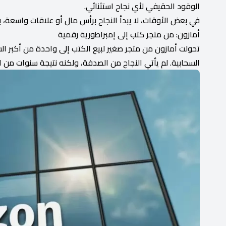
الوقود الحقيفي لأي نجاح استثنائي.
في بعض الأوقات، لا يبدأ النجاح برأس مال أو علاقات واسعة،
أمازون: من متجر كتب إلى إمبراطورية رقمية
تحولت أمازون من متجر صغير لبيع الكتب إلى واحدة من أكبر ال
السحابية. لم يأتي النجاح من الصدفة، ولكنه نتيجة سنوات من ا