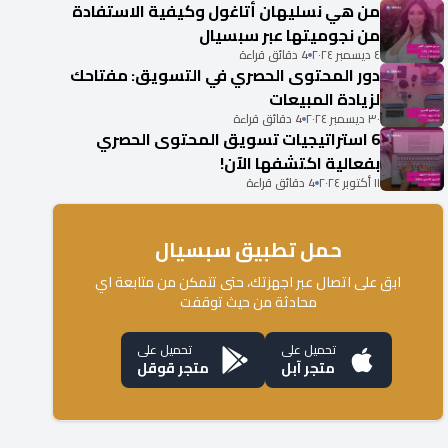
من هي نسليهان أتاغول وكيفية الاستفادة
من نجوميتها عبر سبسيال
٤ ديسمبر ٢٠٢٤
4 دقائق قراءة
دور المحتوى الحصري في التسويق: مفتاحك
لزيادة المبيعات
٣٠ ديسمبر ٢٠٢٤
4 دقائق قراءة
6 استراتيجيات تسويق المحتوى الحصري
بفعالية اكتشفها الآن!
١١ أكتوبر ٢٠٢٤
4 دقائق قراءة
حمل تطبيق سبسيال
ابق على اتصال عبر اجهزتك، حتى تتمكن من متابعة اي
محادثة من حيث توقفت
تحميل على
تحميل على
متجر آبل
متجر قوقل