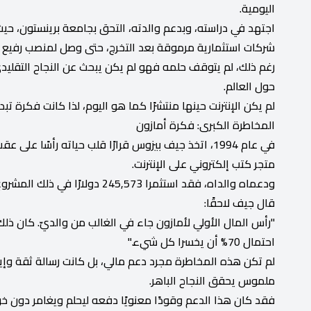
اليومية.
اجتهد في دراسته، وبدعم والدته، التحق بجامعة برينستون، حي
شركات استثمارية مرموقة بعد التخرج، حتى وصل لمنصب رفيع 
رغم ذلك، لم يتوقف حلمه فهو لم يكن يبحث عن النجاح التقليدي،
حول العالم.
لم يكن الإنترنت حينها منتشرًا كما هو اليوم، لذا كانت فكرة تبد
المخاطرة الكبرى: فكرة أمازون
في عام 1994، اتخذ جيف بيزوس قرارًا قلب حياته رأس
متجر كتب إلكتروني على الإنترنت.
ودعماه والداه، فقد استثمرا 245,573 دولارًا في ذلك المشروع المحفوف بالمخاطر، وهو تقريبًا كل مدخراتهما.
قال جيف لاحقًا:
"رأس المال الأولي لأمازون جاء في الغالب من والديّ. كان ذلك 
احتمال 70% أن يخسرا كل شيء."
لم تكن هذه المخاطرة مجرد دعم مالي، بل كانت رسالة ثقة وإي
ملموس يحقق النجاح الباهر.
فقد كان هذا الدعم وقودًا معنويًا دفعه ليحلم ويغامر دون خوف 