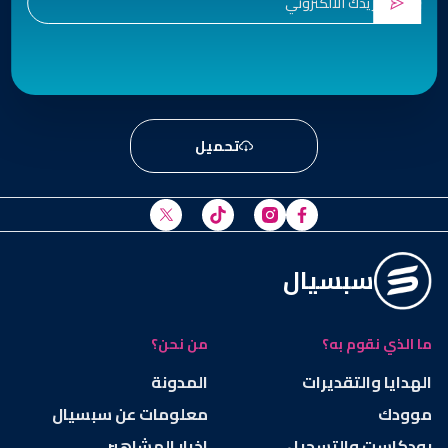
تحميل
سبسيال
ما الذي نقوم به؟
من نحن؟
الهدايا والتقديرات
المدونة
موودك
معلومات عن سبسيال
بودكاست والتسجيل
اخبار المشاهير