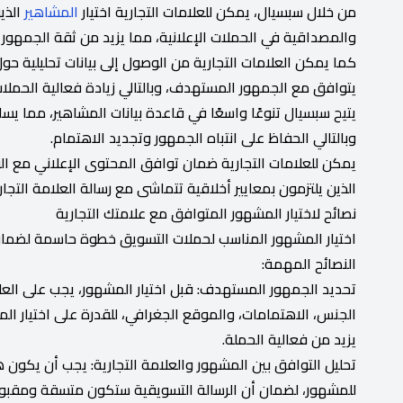
من خلال سبسيال، يمكن للعلامات التجارية اختيار
المشاهير
الذي
والمصداقية في الحملات الإعلانية، مما يزيد من ثقة الجمهور
كما يمكن العلامات التجارية من الوصول إلى بيانات تحليلية ح
يتوافق مع الجمهور المستهدف، وبالتالي زيادة فعالية الحملات 
يتيح سبسيال تنوعًا واسعًا في قاعدة بيانات المشاهير، مما يسا
وبالتالي الحفاظ على انتباه الجمهور وتجديد الاهتمام.
يمكن للعلامات التجارية ضمان توافق المحتوى الإعلاني مع القي
الذين يلتزمون بمعايير أخلاقية تتماشى مع رسالة العلامة التجار
نصائح لاختيار المشهور المتوافق مع علامتك التجارية
اختيار المشهور المناسب لحملات التسويق خطوة حاسمة لضما
النصائح المهمة:
تحديد الجمهور المستهدف: قبل اختيار المشهور، يجب على ال
الجنس، الاهتمامات، والموقع الجغرافي، للقدرة على اختيار ال
يزيد من فعالية الحملة.
تحليل التوافق بين المشهور والعلامة التجارية: يجب أن يكون 
للمشهور، لضمان أن الرسالة التسويقية ستكون متسقة ومقبو