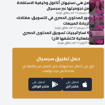
من هي نسليهان أتاغول وكيفية الاستفادة
من نجوميتها عبر سبسيال
٤ ديسمبر ٢٠٢٤
4 دقائق قراءة
دور المحتوى الحصري في التسويق: مفتاحك
لزيادة المبيعات
٣٠ ديسمبر ٢٠٢٤
4 دقائق قراءة
6 استراتيجيات تسويق المحتوى الحصري
بفعالية اكتشفها الآن!
١١ أكتوبر ٢٠٢٤
4 دقائق قراءة
حمل تطبيق سبسيال
ابق على اتصال عبر اجهزتك، حتى تتمكن من متابعة اي
محادثة من حيث توقفت
تحميل على
تحميل على
متجر آبل
متجر قوقل