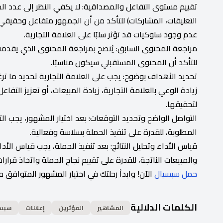
تقييم مستوى التفاعل والمصداقية: لا يكفي النظر إلى عدد الم
التعليقات، المشاركات) للتأكد من أن الجمهور متفاعل وحقي
عدم وجود سلوكيات قد تؤثر سلبًا على العلامة التجارية.
مراجعة المحتوى السابق: يُنصح بمراجعة المحتوى الذي يقدمه 
للتأكد أن المحتوى المستقبلي سيكون مناسبًا.
تحديد الأهداف بوضوح: يجب على العلامة التجارية تحديد ما 
زيادة الوعي بالعلامة التجارية، زيادة المبيعات، أو تعزيز التف
لتحقيقها.
التواصل الواضح وتحديد التوقعات: بعد اختيار المشهور، يجب ال
المطلوبة، للقدرة على تنفيذ الحملة بسلاسة وفعالية.
قياس الأداء وتحليل النتائج: بعد تنفيذ الحملة، يجب قياس الأ
والمبيعات الناتجة، للقدرة على تقييم نجاح الحملة واتخاذ قرارا
حمل سبسيال
الآن! وابدأ رحلتك في اختيار المشهور المتوافق م
الكلمات الدلالية
المشاهير
المؤثرين
إعلانات
سبس