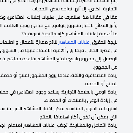
رغم الأهمية الكبيرة لإعلانات المشاهير ودورها الكبير في الحمل
التجارية الكبرى، إلا أنها تواجه بعض التحديات.
معًا في مقالنا هذا سنتعرف على سلبيات إعلانات المشاهير، وك
وأبرز النصائح لاختيار مشهور يتوافق مع مبادئ وقيم العلامة الت
ما أهمية إعلانات المشاهير كإستراتيجية تسويقية؟
نتيجة لتحقيق
إعلانات المشاهير
نتائج مميزة للأعمال والعلامات 
في عصرنا الحالي، فيما يلي أهمية الاعتماد عليها في التسويق:
الوصول إلى جمهور واسع: يتمتع المشاهير بقاعدة جماهيرية كب
من الجمهور.
زيادة المصداقية والثقة: عندما يروج المشهور لمنتج أو خدمة،
للمنتج أو الخدمة.
زيادة الوعي بالعلامة التجارية: يساعد وجود المشاهير في حملا
في زيادة الوعي بالمنتجات أو الخدمات.
استهداف السوق المناسب: يمكن اختيار المشاهير الذين يتناسب
التي يمكن أن تكون أكثر اهتمامًا بالمنتج.
زيادة التفاعل والمشاركة: تجذب إعلانات المشاهير اهتمام ال