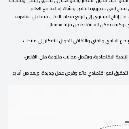
حد أهم محركات النمو، حيث تتحول الأفكار والمواهب إلى محتوى رقمي ومنتجات
مبدع ليبني جمهوره الخاص ويشاك إبداعه مع العالم.
من إنتاج المحتوى إلى تنويع مصادر الدخل، فيما يلي سنتعرف
ي، وكيف يمكن الاستفادة من مزايا سبسيال.
داع البشري والفني والثقافي لتحويل الأفكار إلى منتجات
لتنمية الاقتصادية، ويشمل مجالات متنوعة مثل: الفنون،
فة لتحقيق نمو اقتصادي دائم وفرص عمل جديدة، ويعد من أسرع