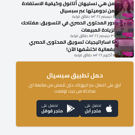
من هي نسليهان أتاغول وكيفية الاستفادة
من نجوميتها عبر سبسيال
٤ ديسمبر ٢٠٢٤
4 دقائق قراءة
دور المحتوى الحصري في التسويق: مفتاحك
لزيادة المبيعات
٣٠ ديسمبر ٢٠٢٤
4 دقائق قراءة
6 استراتيجيات تسويق المحتوى الحصري
بفعالية اكتشفها الآن!
١١ أكتوبر ٢٠٢٤
4 دقائق قراءة
حمل تطبيق سبسيال
ابق على اتصال عبر اجهزتك، حتى تتمكن من متابعة اي
محادثة من حيث توقفت
تحميل على
تحميل على
متجر آبل
متجر قوقل