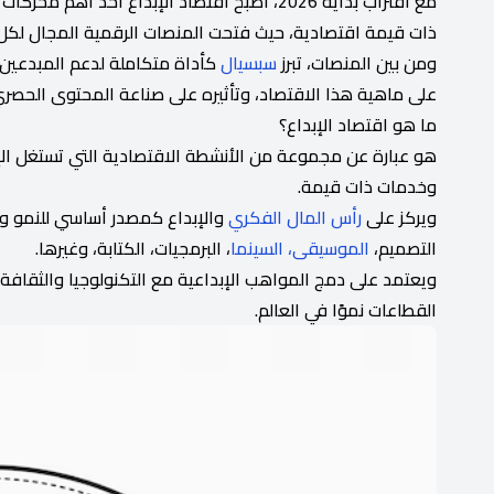
مع اقتراب بداية 2026، أصبح اقتصاد الإبداع أ
ذات قيمة اقتصادية، حيث فتحت المنصات الرقمية المجال لكل 
ومن بين المنصات، تبرز
سبسيال
كأداة متكاملة لدعم المبدعين، 
على ماهية هذا الاقتصاد، وتأثيره على صناعة المحتوى الحصر
ما هو اقتصاد الإبداع؟
هو عبارة عن مجموعة من الأنشطة الاقتصادية التي تستغل الإب
وخدمات ذات قيمة.
ويركز على
رأس المال الفكري
والإبداع كمصدر أساسي للنمو وا
التصميم،
الموسيقى،
السينما
، البرمجيات، الكتابة، وغيرها.
ويعتمد على دمج المواهب الإبداعية مع التكنولوجيا والثقا
القطاعات نموًا في العالم.