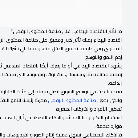
ما تأثير الاقتصاد الإبداعي على صناعة المحتوى الرقمي؟
اقتصاد الإبداع يملك تأثير كبير وعميق على صناعة المحتوى ال
المحتوى وفي طريقة تحقيق الدخل منه، وفيما يلي نشرك لك التأ
زخم النمو والتوسع
يشهد الاقتصاد الإبداعي أو ما يعرف أيضًا باقتصاد المبدعين 
رقمية مختلفة مثل: سبسيال، تيك توك، ويوتيوب، التي فتحت ا
إبداعه.
فقد ساعدت في توسيع السوق لتصل قيمته إلى مئات المليارات 
والذي يجعل
صناعة المحتوى الرقمي
محركًا رئيسيًا للنمو الا
تمكين الأفراد والشركات الصغيرة
استخدام التكنولوجيا الحديثة والذكاء الاصطناعي أزال العديد 
موارد ضخمة.
فالذكاء الاصطناعي يُسهل عملية إنتاج الصور والفيديوهات و