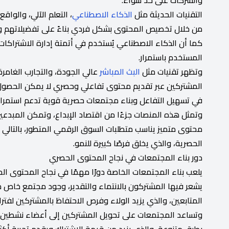
التقنيات الحديثة مثل
الذكاء الاصطناعي
، التعلم الآلي، والواقع
من خلال تخصيص المحتوى بشكل فردي بناءً على تفضيلاتهم وس
كما أن الذكاء الاصطناعي يُستخدم في أتمتة إدارة الاشتراك
المستخدم باستمرار.
وتظهر تقنيات مثل
البث المباشر
عالي الجودة، والتجارب الغامر
المشتركين عبر تقديم محتوى تفاعلي وحصري لا يمكن الحصول علي
في تسهيل التفاعل وبناء مجتمعات حصرية قوية تدعم استمراري
وتمثل هذه المنصات جزءًا من اقتصاد الإبداع، وتمكن المبدعي
محتوى متميز يناسب متطلبات السوق الرقمي المتطور، بالتالي ت
الحصرية، والذي يخلق فرصًا كبيرة للنمو.
دور بناء المجتمعات في نجاح المحتوى الحصري
يلعب بناء المجتمعات الخاصة دورًا مهمًا في نجاح المحتوى الح
يشعر فيها المشتركون بالانتماء والتقدير، وجود مجتمع خاص
المتابعين، والذي يزيد الولاء وفرص الاحتفاظ بالمشتركين لفتر
وتساعد المجتمعات على تحويل المشتركين إلى أعضاء نشطين يش
بطرق متنوعة، والذي يزيد من قيمة الاشتراك ويقدم تجربة أكث