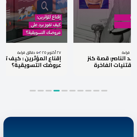
٢٧ أكتوبر ٢٠٢٥
4 دقائق قراءة
ر: قصة كنز
إقناع المؤثرين : كيف تفوز برد على
الفاخرة
عروضك التسويقية؟