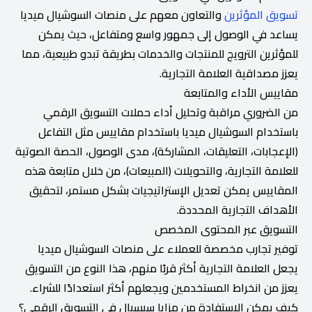
تسويق المؤثرين
والتعاون معهم على منصات السوشيال ميديا
يساعد في الوصول إلى جمهور واسع ومتفاعل، حيث يمكن
للمؤثرين الترويج للمنتجات والخدمات بطريقة تبدو طبيعية، مما
يعزز مصداقية العلامة التجارية.
مقاييس الأداء والمتابعة
من الضروري مراقبة وتحليل أداء حملات التسويق الرقمي
باستخدام السوشيال ميديا باستخدام مقاييس مثل التفاعل
(الإعجابات، التعليقات، المشاركة)، مدى الوصول، الحصة الصوتية
للعلامة التجارية، والتحويلات (المبيعات)، من خلال متابعة هذه
المقاييس يمكن تعديل الإستراتيجيات بشكل مستمر، لتحقيق
الأهداف التجارية المحددة.
التسويق عبر المحتوى المخصص
توفير تجارب مخصصة للعملاء على منصات السوشيال ميديا
يجعل العلامة التجارية أكثر قربًا منهم، هذا النوع من التسويق
يعزز من انخراط المستخدمين ويجعلهم أكثر استعدادًا للشراء.
كيف يمكن الاستفادة من مزايا سبسيال في التسويق الرقمي؟