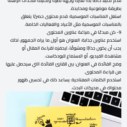
قدم تحليلاً خاصًا بك: شارك وجهة نظرك وتحليلك للأحداث الراهنة
بطريقة موضوعية ومحايدة.
استغل المناسبات الموسمية: قدم محتوى حصريًا يتعلق
بالمناسبات الموسمية مثل الأعياد والفعاليات الخاصة.
9- كن مبدعًا في صياغة عناوين المحتوى
استخدم عناوين جذابة: العنوان هو أول ما يراه الجمهور، لذلك
يجب أن يكون جذابًا ومشوقًا، ليحفزه لقراءة المقال أو
مشاهدة الفيديو، أو الاستماع للبودكاست.
وضح الفائدة في العنوان: بين للقارئ الفائدة التي سيحصل عليها
من قراءة المحتوى.
استخدم الكلمات المفتاحية: يساعد ذلك في تحسين ظهور
محتواك في محركات البحث.