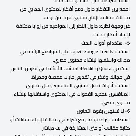
أسئلة افتراضية مثل "ماذا لو حدث كذا؟"
اجمع بين الأفكار: حاول دمج أفكار للمحتوى الحصري من
مجالات مختلفة لإنتاج محتوى فريد من نوعه.
غير وجهة نظرك: حاول النظر إلى المواضيع من زوايا مختلفة
لإيجاد أفكار جديدة.
5- استخدام أدوات البحث
استخدم Google Trends: تعرف على المواضيع الرائجة في
مجالك واستغلها لإنشاء محتوى حصري.
ابحث في Quora و Reddit: اكتشف الأسئلة التي يطرحها الناس
في مجالك وفكر في تقديم إجابات مفصلة ومميزة.
استخدم أدوات تحليل محتوى المنافسين: حلل محتوى
المنافسين لتحديد الفجوات في المحتوى واستغلالها لإنشاء
محتوى حصري.
6- لا تستهين بقوة التعاون
استضافة خبراء: تواصل مع خبراء في مجالك لإجراء مقابلات أو
كتابة مقالات أو حتى المشاركة في بث مباشر.