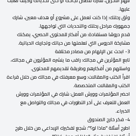
تلهم الآخرين، شارك قصص نجاحك أو حتى تحدياتك وكيف تغلبت
عليها.
وثق رحلتك: إذا كنت تعمل على مشروع أو هدف معين، شارك
جمهورك مراحل رحلتك والتحديات التي تواجهها.
قدم دروسًا مستفادة: من أفكار للمحتوى الحصري، يمكنك
مشاركة الدروس التي تعلمتها من حياتك وتجاربك الحياتية.
3- ابحث عن الإلهام من مصادر مختلفة
تابع المؤثرين في مجالك: راقب ما ينشره المؤثرون في مجالك،
واستلهم من أفكارهم وطريقة تقديمهم للمحتوى.
اقرأ الكتب والمقالات: وسع معرفتك في مجالك من خلال قراءة
الكتب والمقالات المتخصصة.
احضر المؤتمرات وورش العمل: شارك في المؤتمرات وورش
العمل للتعرف على آخر التطورات في مجالك والتواصل مع
الخبراء.
4- فكر خارج الصندوق
اطرح أسئلة "ماذا لو؟": شجع تفكيرك الإبداعي من خلال طرح