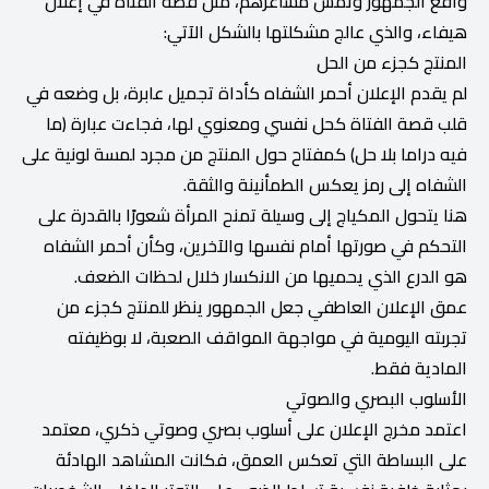
واقع الجمهور وتمس مشاعرهم، مثل قصة الفتاة في إعلان
هيفاء، والذي عالج مشكلتها بالشكل الآتي:
المنتج كجزء من الحل
لم يقدم الإعلان أحمر الشفاه كأداة تجميل عابرة، بل وضعه في
قلب قصة الفتاة كحل نفسي ومعنوي لها، فجاءت عبارة (ما
فيه دراما بلا حل) كمفتاح حول المنتج من مجرد لمسة لونية على
الشفاه إلى رمز يعكس الطمأنينة والثقة.
هنا يتحول المكياج إلى وسيلة تمنح المرأة شعورًا بالقدرة على
التحكم في صورتها أمام نفسها والآخرين، وكأن أحمر الشفاه
هو الدرع الذي يحميها من الانكسار خلال لحظات الضعف.
عمق الإعلان العاطفي جعل الجمهور ينظر للمنتج كجزء من
تجربته اليومية في مواجهة المواقف الصعبة، لا بوظيفته
المادية فقط.
الأسلوب البصري والصوتي
اعتمد مخرج الإعلان على أسلوب بصري وصوتي ذكري، معتمد
على البساطة التي تعكس العمق، فكانت المشاهد الهادئة