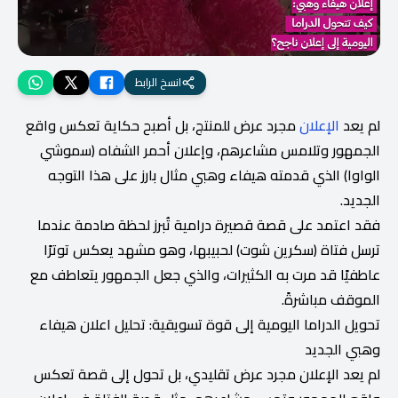
انسخ الرابط
لم يعد
الإعلان
مجرد عرض للمنتج، بل أصبح حكاية تعكس واقع
الجمهور وتلامس مشاعرهم، وإعلان أحمر الشفاه (سموشي
الواوا) الذي قدمته هيفاء وهبي مثال بارز على هذا التوجه
الجديد.
فقد اعتمد على قصة قصيرة درامية تُبرز لحظة صادمة عندما
ترسل فتاة (سكرين شوت) لحبيبها، وهو مشهد يعكس توترًا
عاطفيًا قد مرت به الكثيرات، والذي جعل الجمهور يتعاطف مع
الموقف مباشرةً.
تحويل الدراما اليومية إلى قوة تسويقية: تحليل اعلان هيفاء
وهبي الجديد
لم يعد الإعلان مجرد عرض تقليدي، بل تحول إلى قصة تعكس