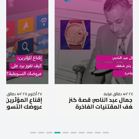
٢٧ أكتوبر ٢٠٢٥
4 دقائق قراءة
د الناصر: قصة كنز
إقناع المؤثرين : كيف تفوز 
قتنيات الفاخرة
عروضك التسويقية؟