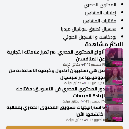
المحتوى الحصري
إعلانات المشاهير
مقتنيات المشاهير
سبسيال تطبيق سوشيال ميديا
بودكاست و التسجيل الصوتي
الاكثر مشاهدة
أنواع المحتوى الحصري: سر تميز علامتك التجارية
عن المنافسين
١٩ ديسمبر ٢٠٢٤
4 دقائق قراءة
من هي نسليهان أتاغول وكيفية الاستفادة من
نجوميتها عبر سبسيال
٤ ديسمبر ٢٠٢٤
4 دقائق قراءة
دور المحتوى الحصري في التسويق: مفتاحك
لزيادة المبيعات
٣٠ ديسمبر ٢٠٢٤
4 دقائق قراءة
6 استراتيجيات تسويق المحتوى الحصري بفعالية
اكتشفها الآن!
١١ أكتوبر ٢٠٢٤
4 دقائق قراءة