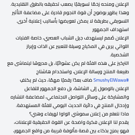
الإعلان ومنحه زخمًا تسويقيًا يصعب تحقيقه بالطرق التقليدية.
وهذا يظهر بوضوح أن قوة النجوم قادرة على مضاعفة التأثير
التسويقي بطريقة لا يمكن تعويضها بأساليب إعلانية أخرى.
استهداف الجمهور
الإعلان صُمم ليستهدف جيل الشباب العصري، خاصة الفتيات
اللواتي يرين في المكياج وسيلة للتعبير عن الذات وإبراز
الشخصية.
التركيز على هذه الفئة لم يكن عشوائيًا، بل مدروسًا ليتماشى مع
طبيعة المنتج ورسالة الإعلان، واستخدام هاشتاج
#SmushyElWawa
ضاف بعدًا رقميًا مهمًا، حيث لم يكتفِ
الإعلان بالوصول إلى الشاشة، بل دفع الجمهور للتفاعل
والمشاركة على وسائل التواصل الاجتماعي، لمضاعفة انتشاره
وإدخال المنتج في دائرة الحديث اليومي للفئة المستهدفة.
ماذا نتعلم من إعلان سموشي الواوا لهيفاء وهبي؟
يقدم لنا الإعلان فكرة واضحة عن القوة الحقيقية للإعلانات،
فهو يمزج بذكاء بين قصة مألوفة قريبة من واقع الجمهور،