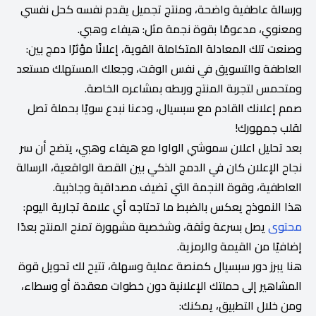
ورسالة عاطفية واضحة، ومنتج تجميل يقدم نفسه كحل نفسي
ومعنوي، مدعومًا بقوة نجمة مثل: هيفاء وهبي.
وصنعت تلك المعادلة المتكاملة القوية، إعلانًا مؤثرًا دمج بين:
العاطفة والتسويق في نفس الوقت، وجعلك المستهلك مستعد
ومتحمس لتجربة المنتج وربطه بمشاعره الخاصة.
صمم إعلانك القادم مع سبسيال، ودعنا نبدع سويًا بحملة تصل
لقلب جمهورك!
بعد تحليل اعلان سموشي الواوا مع هيفاء وهبي، يتضح أن سر
نجاح الإعلان كان في الدمج الذكي بين القصة الواقعية، الرسالة
العاطفية، وقوة النجمة التي تضيف مصداقية وجاذبية.
هذا النموذج يعكس بالضبط ما تحتاجه أي علامة تجارية اليوم:
محتوى
يصل بسرعة وثقة، وشخصية مشهورة تمنح المنتج بعدًا
إضافيًا من القيمة والرمزية.
هنا يبرز دور سبسيال كمنصة عملية وسهلة، تتيح لك تحويل قوة
المشاهير إلى حملتك الإعلانية دون خطوات معقدة أو وسطاء،
ومن خلال التطبيق، يمكنك: