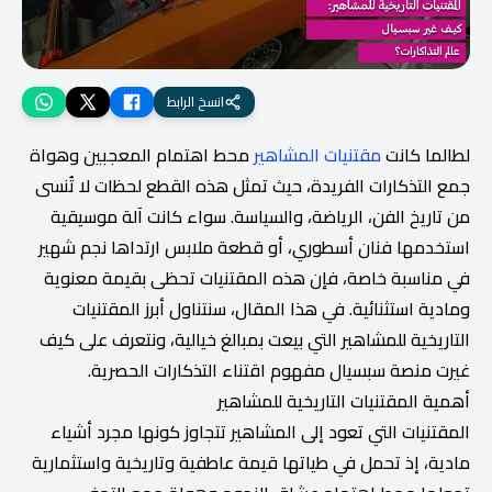
انسخ الرابط
لطالما كانت
مقتنيات المشاهير
محط اهتمام المعجبين وهواة
جمع التذكارات الفريدة، حيث تمثل هذه القطع لحظات لا تُنسى
من تاريخ الفن، الرياضة، والسياسة. سواء كانت آلة موسيقية
استخدمها فنان أسطوري، أو قطعة ملابس ارتداها نجم شهير
في مناسبة خاصة، فإن هذه المقتنيات تحظى بقيمة معنوية
ومادية استثنائية. في هذا المقال، سنتناول أبرز المقتنيات
التاريخية للمشاهير التي بيعت بمبالغ خيالية، ونتعرف على كيف
غيرت منصة سبسيال مفهوم اقتناء التذكارات الحصرية.
أهمية المقتنيات التاريخية للمشاهير
المقتنيات التي تعود إلى المشاهير تتجاوز كونها مجرد أشياء
مادية، إذ تحمل في طياتها قيمة عاطفية وتاريخية واستثمارية