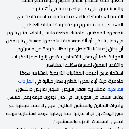
تجعلها محط اهتمام عشاق النجوم وهواة جمع التحف
والمستثمرين على حد سواء، وفيما يلي أهميتها:
القيمة العاطفية: تمتلك هذه المقتنيات جاذبية خاصة لدى
المعجبين، حيث تمنحهم فرصة فريدة للارتباط العاطفي
بنجومهم المفضلين، فامتلاك قطعة ملابس ارتداها فنان شهير
في حفل تاريخي أو آلة موسيقية استخدمها موسيقي بارز يمكن
أن يخلق إحساسًا بالتواصل مع لحظات فريدة من مسيرتهم
المهنية، كما أن بعض الأشخاص ينظرون إليها كرمز للذكريات
والتقدير العميق لمسيرة هؤلاء المشاهير.
استثمار مربح: أصبحت المقتنيات التاريخية للمشاهير سوقًا
مزدهرة، حيث تُباع بعض القطع بأسعار خيالية في
المزادات
العالمية
. فمثلًا، بيع القفاز الأبيض الشهير لمايكل جاكسون
بمئات الآلاف من الدولارات، في حين تجاوزت قيمة بعض ملابس
وأدوات الفنانين والممثلين الملايين، فهي لا تفقد قيمتها مع
مرور الوقت، بل تزداد ندرتها، مما يجعلها فرصة استثمارية مربحة
لمحبي المقتنيات النادرة والمستثمرين