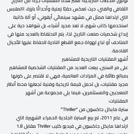
توثيق اللحظات التاريخية: تعتبر هذه المقتنيات جزءًا من التاريخ
الثقافي والفني، حيث تعكس حقبًا زمنية وأحداثًا بارزة، االملابس
التي ارتداها ممثل في مشهد سينمائي أيقوني، أو آلة كاتبة
استخدمها كاتب شهير، لا تعد مجرد أشياء، بل شواهد حية على
إبداع شخصيات صنعت التاريخ. لذا، يتم الاحتفاظ بالعديد منها في
المتاحف أو تباع لهواة جمع القطع النادرة للحفاظ عليها للأجيال
القادمة.
أشهر المقتنيات التاريخية للمشاهير
على مر السنين، بيعت العديد من المقتنيات الشخصية للمشاهير
بمبالغ طائلة في المزادات العالمية، فهي لا تقتصر على كونها
مجرد مقتنيات، بل تحمل قيمة تاريخية وفنية تجعلها محط أنظار
المعجبين والمستثمرين، فيما يلي مجموعة من أشهر
المقتنيات:
سترة مايكل جاكسون من "Thriller"
في عام 2011، تم بيع السترة الجلدية الحمراء الشهيرة التي
ارتداها مايكل جاكسون في فيديو كليب Thriller مقابل 1.8