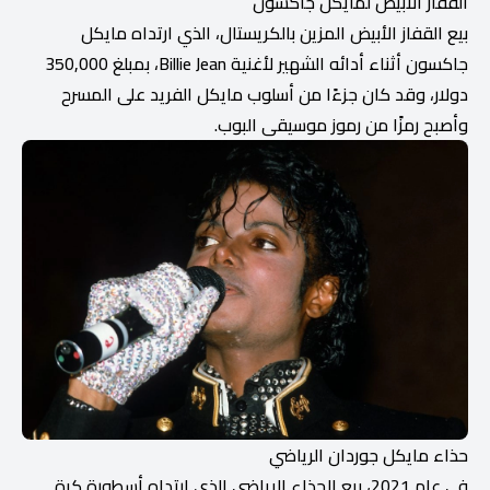
القفاز الأبيض لمايكل جاكسون
بيع القفاز الأبيض المزين بالكريستال، الذي ارتداه مايكل
جاكسون أثناء أدائه الشهير لأغنية Billie Jean، بمبلغ 350,000
دولار، وقد كان جزءًا من أسلوب مايكل الفريد على المسرح
وأصبح رمزًا من رموز موسيقى البوب.
حذاء مايكل جوردان الرياضي
في عام 2021، بيع الحذاء الرياضي الذي ارتداه أسطورة كرة