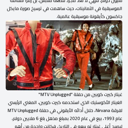
مليون دولار، فهي لا تعد مجرد قطعة ملابس، بل رمزًا للثقافة
الموسيقية في الثمانينات، حيث ساهمت في ترسيخ صورة مايكل
جاكسون كأيقونة موسيقية عالمية.
غيتار كيرت كوبين من حفلة "MTV Unplugged"
الغيتار الأكوستيك الذي استخدمه كيرت كوبين، المغني الرئيسي
لفرقة Nirvana، خلال أدائه الأيقوني في حفلة MTV Unplugged
عام 1993، بيع في عام 2020 بمبلغ مذهل بلغ 6 ملايين دولار،
ليصبح أغلى غيتار تم بيعه في التاريخ، فكانت واحدة من أهم