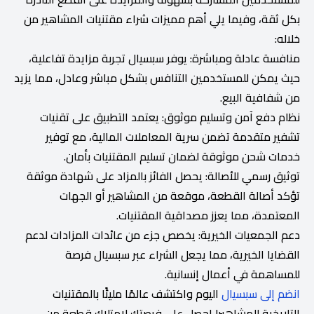
بكل ثقة، وفيما يلي أهم مميزات شراء مقتنيات المشاهير من
خلاله:
منافسة عادلة ومباشرة: يوفر سبسيال تجربة مزايدة تفاعلية،
حيث يمكن للمستخدمين التنافس بشكل مباشر وعادل، مما يزيد
من شفافية البيع.
نظام دفع آمن وتسليم موثوق: يعتمد التطبيق على تقنيات
تشفير متقدمة تضمن سرية المعاملات المالية، مع توفير
خدمات شحن موثوقة لضمان تسليم المقتنيات بأمان.
توثيق رسمي للأصالة: يحصل الفائز بالمزاد على شهادة موثقة
تؤكد أصالة القطعة، موقعة من المشاهير أو الجهات
المعتمدة، مما يعزز مصداقية المقتنيات.
دعم الجمعيات الخيرية: يخصص جزء من عائدات المزادات لدعم
القضايا الخيرية، مما يجعل الشراء عبر سبسيال فرصة
للمساهمة في أعمال إنسانية.
انضم إلى سبسيال
اليوم واكتشف عالمًا مليئًا بالمقتنيات
التاريخية للمشاهير! احصل على فرصتك لامتلاك قطعة من