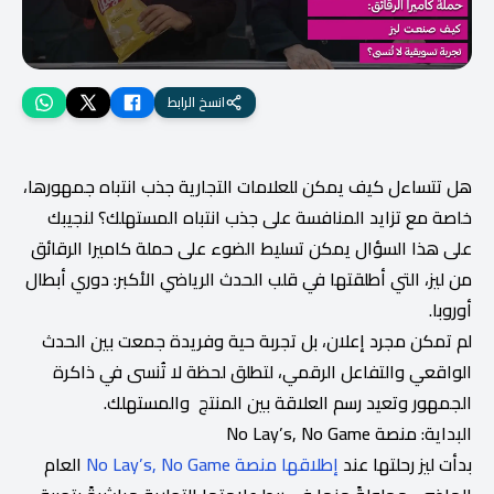
انسخ الرابط
هل تتساءل كيف يمكن للعلامات التجارية جذب انتباه جمهورها،
خاصة مع تزايد المنافسة على جذب انتباه المستهلك؟ لنجيبك
على هذا السؤال يمكن تسليط الضوء على حملة كاميرا الرقائق
من ليز، التي أطلقتها في قلب الحدث الرياضي الأكبر: دوري أبطال
أوروبا.
لم تمكن مجرد إعلان، بل تجربة حية وفريدة جمعت بين الحدث
الواقعي والتفاعل الرقمي، لتطلق لحظة لا تُنسى في ذاكرة
الجمهور وتعيد رسم العلاقة بين المنتج والمستهلك.
البداية: منصة No Lay’s, No Game
بدأت ليز رحلتها عند
إطلاقها منصة No Lay’s, No Game
العام