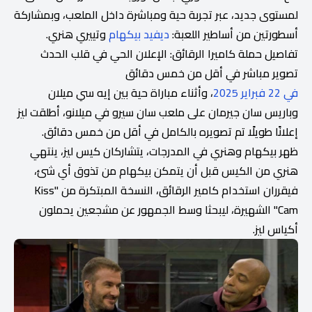
لمستوى جديد، عبر تجربة حية ومباشرة داخل الملعب، وبمشاركة
أسطورتين من أساطير اللعبة:
ديفيد بيكهام
وتييري هنري.
تفاصيل حملة كاميرا الرقائق: الإعلان الحي في قلب الحدث
تصوير مباشر في أقل من خمس دقائق
في 22 فبراير 2025
، وأثناء مباراة حية بين إيه سي ميلان
وباريس سان جيرمان على ملعب سان سيرو في ميلانو، أطلقت ليز
إعلانًا طويلًا تم تصويره بالكامل في أقل من خمس دقائق.
ظهر بيكهام وهنري في المدرجات، يتشاركان كيس ليز، ينتهي
هنري من الكيس قبل أن يتمكن بيكهام من تذوق أي شئ،
فيقرران استخدام كامير الرقائق، النسخة المبتكرة من "Kiss
Cam" الشهيرة، ليبحثا وسط الجمهور عن مشجعين يحملون
أكياس ليز.