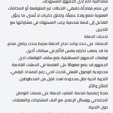
مصداقية أكبر لدى الجمهور المستهدف.
ابنِ عنصر مفاجأة حقيقي: اللحظات غير المتوقعة أو المكافآت
العفوية تصنع ولاءً عميقًا، وتخلق ذكريات لا تُنسى، ما يحوّل
التفاعل إلى قصة شخصية يرغب المستهلك في مشاركتها مع
الآخرين.
تحديات الحملة
الاعتماد على حدث واحد: نجاح الحملة مرتبط بحدث رياضي ضخم،
ما قد يصعب تكراره بنفس التأثير في سياقات أخرى.
توقعات الجمهور المستقبلية: رفع سقف التوقعات لدى
الجمهور قد يضع ضغوطًا على العلامة في الحملات القادمة.
محدودية الوصول الفعلي للحدث الحي: رغم الامتداد الرقمي،
التجربة الحية تظل محدودة لعدد قليل من المحظوظين.
النتائج والأثر
ضجة إعلامية ضخمة: انتشرت الحملة على منصات التواصل
الاجتماعي ووسائل الإعلام، مع آلاف المشاركات والتعليقات
حول التجربة.