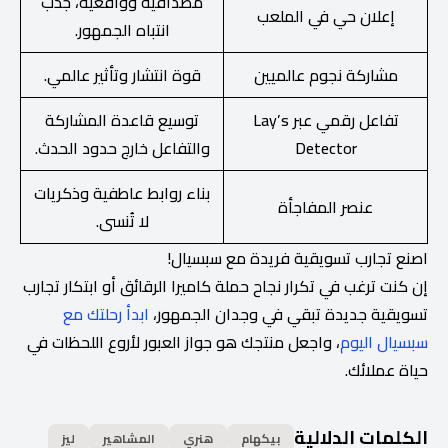
مصداقية وواقعية، جذب
إعلان حي في الملعب
انتباه الجمهور.
مشاركة نجوم عالميين
قوة انتشار وتأثير عالمي.
تفاعل رقمي عبر Lay’s
توسيع قاعدة المشاركة
Detector
والتفاعل خارج حدود الحدث.
بناء روابط عاطفية وذكريات
عنصر المفاجأة
لا تُنسى.
اصنع تجارب تسويقية فريدة مع سبسيال!
إن كنت ترغب في تكرار نجاح حملة كاميرا الرقائق أو ابتكار تجارب
تسويقية جديدة تبقي في وجدان الجمهور،
ابدأ رحلتك مع
سبسيال اليوم
، واجعل منتجك هو جواز العبور لأروع اللحظات في
حياة عملائك.
الكلمات الدلالية
بيكهام
هنري
المشاهير
ليز