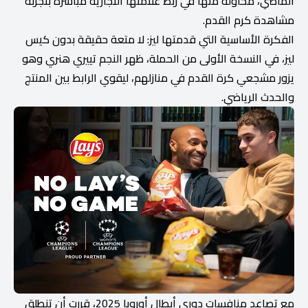
الماضي، محاولةً منها في ربط علامتها التجارية مباشرةً بتجربة
مشاهدة كرم القدم.
الفكرة الأساسية التي قدمتها ليز: لا متعة حقيقة بدون كيس
ليز، في النسخة الأولى من الحملة، ظهر النجم تييري هنري وهو
يزور مشجعي كرة القدم في منازلهم، ليقوي الرابط بين المنتج
والحدث الرياضي.
مع تصاعد منافسات دوري أبطال أوروبا 2025، قررت أن تنطلق