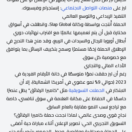
ليز على
منصات التواصل الاجتماعي
: إنستجرام وفيسبوك.
التنفيذ الإبداعي والتوسع العالمي
الحملة أُنتجت بواسطة وكالة Slap Global، وانطلقت في أسواق
مختارة قبل أن يتم تعميمها عالميًا مع اقتراب نهائيات دوري
أبطال أوروبا للرجال والسيدات في الربيع، وقد منح هذا التدرج في
الإطلاق الحملة زخمًا مستمرًا وسمح بتكييف الرسائل بما يتوافق
مع خصوصية كل سوق.
الأداء المالي والتجاري
رغم أن ليز حققت نموًا متوسطًا في خانة الأرقام الفردية في
2023 (حوالي 9% نمو عضوي في أمريكا الشمالية)، إلا أن
الابتكار في
الحملات التسويقية
مثل "كاميرا الرقائق" يظل عنصرًا
حاسمًا في الحفاظ على مكانة العلامة في سوق تنافسي، خاصة
مع تراجع نسب النمو مقارنة بالعام السابق.
نجاح قوي وصدى عالمي: لماذا نجحت حملة كاميرا الرقائق؟
التسويق التجريبي الحي: تصوير الإعلان أثناء مباراة حية أضفى
على الحملة مصداقية وواقعية، وجعل الجمهور يشعر بأنه جزء