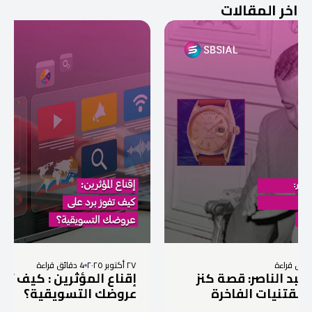
اخر المقالات
٢٧ أكتوبر ٢٠٢٥
4 دقائق قراءة
 قصة كنز
إقناع المؤثرين : كيف تفوز برد على
لفاخرة
عروضك التسويقية؟