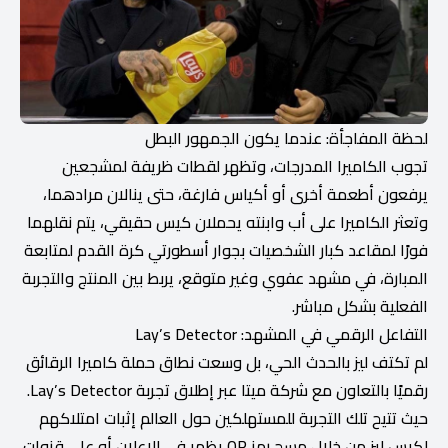
لحظة المفاجأة: عندما يكون الجمهور البطل
تجوب الكاميرا المدرجات، وتظهر لقطات ظريفة لمشجعين
يرفعون أطعمة أخرى أو أكياس فارغة، حتى ينالان مرادهما،
وتعثر الكاميرا على أب وابنته يحملان كيس حقيقي، يتم نقلهما
فورًا لمقاعد كبار الشخصيات بجوار أسطورتي كرة القدم لمتابعة
المبارة، في مشهد عفوي وغير متوقع، يربط بين المنتج والتجربة
الفعلية بشكل مباشر.
التفاعل الرقمي في المشهد: Lay’s Detector
لم تكتف ليز بالحدث الحي، بل وسعت نطاق حملة كاميرا الرقائق
رقميًا بالتعاون مع شركة ميتا عبر إطلاق تجربة Lay’s Detector.
حيث تتيح تلك التجربة للمستهلكين حول العالم إثبات امتلاكهم
لكيس ليز من خلال مسح رمز QR يظهر في الإعلان أو على قنوات