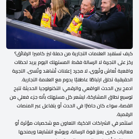
كيف تستفيد العلامات التجارية من حملة ليز: كاميرا الرقائق؟
ركز على التجربة لا الرسالة فقط: المستهلك اليوم يريد لحظات
واقعية تُعاش وتُروى، لا مجرد إعلانات تُشاهد وتُنسى. التجربة
الحقيقية تخلق ارتباطًا عاطفيًا يدوم مع العلامة التجارية.
ادمج بين الحدث الواقعي والرقمي: التكنولوجيا الحديثة تتيح
توسيع نطاق المشاركة، ليشعر كل مستهلك بأنه جزء فعلي من
القصة، سواء كان حاضرًا في الحدث أو يتفاعل عبر المنصات
الرقمية.
استثمر في الشراكات الذكية: التعاون مع شخصيات مؤثرة أو
فعاليات كبرى يعزز قوة الرسالة، ويوسّع انتشارها ويمنحها