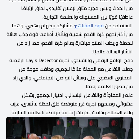
من الحدث وليس مجرد متلقٍ لإعلان تقليدي، لخلق ارتباطًا
عاطفيًا قويًا بين المستهلك والعلامة التجارية.
الاستفادة من
قوة المشاهير
: مشاركة بيكهام وهنري، وهما
من أكثر نجوم كرة القدم شعبية وتأثيرًا، أضافت قوة جذب هائلة
للحملة وربطت المنتج مباشرة بعالم كرة القدم، مما زاد من
انتشار الرسالة عالميًا.
دمج الواقع الرقمي والتقليدي: تجربة Lay’s Detector الرقمية
جعلت التفاعل مع الحملة متاحًا للجميع، وخلقت موجة من
المحتوى العضوي على وسائل التواصل الاجتماعي، والذي زاد
من حضور العلامة رقميًا.
عنصر المفاجأة والتفاعل الإنساني: اختيار الجمهور بشكل
عشوائي ومنحهم تجربة غير متوقعة خلق لحظة لا تُنسى، عززت
ولاء العملاء وخلقت ذكريات إيجابية مرتبطة بالعلامة التجارية.