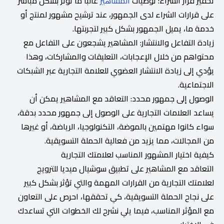
تحفيز قرار الشراء: توصيات
المشاهير
غالبًا ما تؤثر بشكل مباشر
على قرارات الشراء لدى الجمهور، عند ترشيح مشهور لمنتج أو
خدمة ما، يميل الجمهور بشكل كبير لتجربتها.
زيادة التفاعل والانتشار: المشاهير يشجعون على التفاعل مع
محتواهم من خلال الإعجابات، التعليقات والمشاركات، وهذا
يؤدي إلى زيادة الانتشار العضوي للعلامة التجارية عبر الشبكات
الاجتماعية.
الوصول إلى جمهور محدد: التعاقد مع المشاهير يمكن أن
يساعد العلامات التجارية على الوصول إلى جمهور محدد بدقة،
سواء كانوا مهتمين بالموضة، التكنولوجيا، الرياضة، أو غيرها
من المجالات، مما يزيد من فعالية الحملة التسويقية.
كيفية اختيار المشهور المناسب لعلامتك التجارية
التعاقد مع المشاهير على تطبيق سوشيال ميديا للترويج
لعلامتك التجارية من القرارات المهمة والتي تؤثر بشكل كبير
على نجاح الحملة التسويقية، كي تحققها، احرص على التعاون
مع المؤثر المناسب، فيما يلي نشرح لك الخطوات التي تساعدك