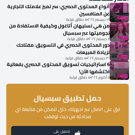
أنواع المحتوى الحصري: سر تميز علامتك التجارية
عن المنافسين
١٩ ديسمبر ٢٠٢٤
4 دقائق قراءة
من هي نسليهان أتاغول وكيفية الاستفادة من
نجوميتها عبر سبسيال
٤ ديسمبر ٢٠٢٤
4 دقائق قراءة
دور المحتوى الحصري في التسويق: مفتاحك
لزيادة المبيعات
٣٠ ديسمبر ٢٠٢٤
4 دقائق قراءة
6 استراتيجيات تسويق المحتوى الحصري بفعالية
اكتشفها الآن!
١١ أكتوبر ٢٠٢٤
4 دقائق قراءة
حمل تطبيق سبسيال
ابق على اتصال عبر اجهزتك، حتى تتمكن من متابعة اي
محادثة من حيث توقفت
تحميل على