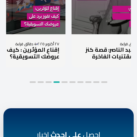
٢٧ أكتوبر ٢٠٢٥
4 دقائق قراءة
صر: قصة كنز
إقناع المؤثرين : كيف تفوز برد عل
ت الفاخرة
عروضك التسويقية؟
احصل
على احدث
اخبار