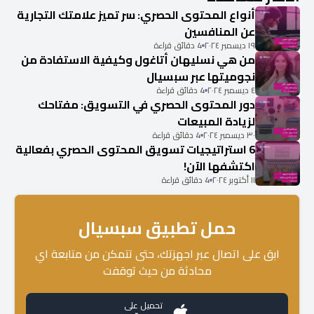
أنواع المحتوى الحصري: سر تميز علامتك التجارية
عن المنافسين
١٩ ديسمبر ٢٠٢٤
4 دقائق قراءة
من هي نسليهان أتاغول وكيفية الاستفادة من
نجوميتها عبر سبسيال
٤ ديسمبر ٢٠٢٤
4 دقائق قراءة
دور المحتوى الحصري في التسويق: مفتاحك
لزيادة المبيعات
٣٠ ديسمبر ٢٠٢٤
4 دقائق قراءة
6 استراتيجيات تسويق المحتوى الحصري بفعالية
اكتشفها الآن!
١١ أكتوبر ٢٠٢٤
4 دقائق قراءة
حمل تطبيق سبسيال
ابق على اتصال عبر اجهزتك، حتى تتمكن من متابعة اي
محادثة من حيث توقفت
تحميل على