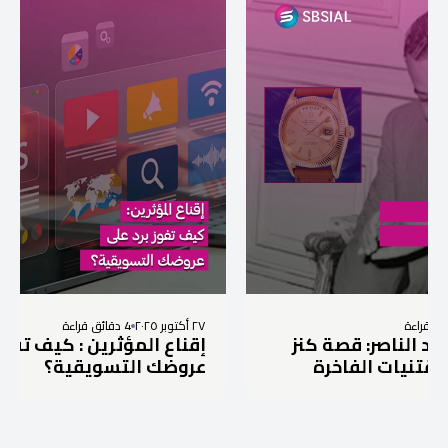
٢٧ أكتوبر ٢٠٢٥
4 دقائق قراءة
ة كنز
إقناع المؤثرين : كيف تفوز برد على
رة
عروضك التسويقية؟