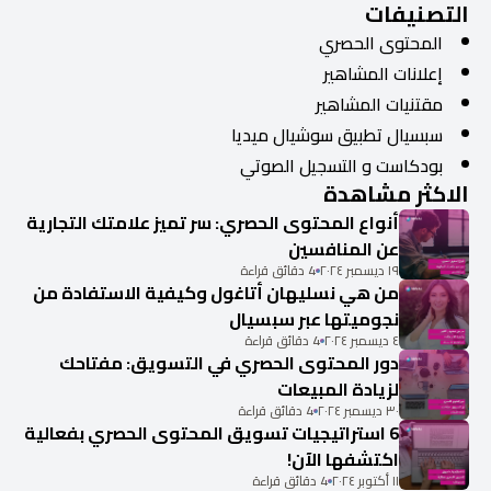
التصنيفات
المحتوى الحصري
إعلانات المشاهير
مقتنيات المشاهير
سبسيال تطبيق سوشيال ميديا
بودكاست و التسجيل الصوتي
الاكثر مشاهدة
أنواع المحتوى الحصري: سر تميز علامتك التجارية
عن المنافسين
١٩ ديسمبر ٢٠٢٤
4 دقائق قراءة
من هي نسليهان أتاغول وكيفية الاستفادة من
نجوميتها عبر سبسيال
٤ ديسمبر ٢٠٢٤
4 دقائق قراءة
دور المحتوى الحصري في التسويق: مفتاحك
لزيادة المبيعات
٣٠ ديسمبر ٢٠٢٤
4 دقائق قراءة
6 استراتيجيات تسويق المحتوى الحصري بفعالية
اكتشفها الآن!
١١ أكتوبر ٢٠٢٤
4 دقائق قراءة