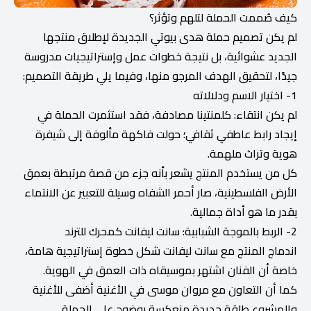
كيف صُممت الحملة لتلهم وتؤثر؟
لم يكن تصميم حملة هدى بيوتي الجديدة لإطلاق منتجها
الجديد عشوائية، بل نتيجة خطوات عمل وإستراتيجيات مدروسة
جيدًا، لتحقيق الهدف المرجو منها، وفيما يلي طريقة التصميم:
1- اختيار الاسم ودلالاته
لم يكن انتقاء: كلمنتينا مصادفة، فقد استثمرت الحملة في
إيجاد رابط عاطفي ثقافي؛ حولت فاكهة مألوفة إلى شيفرة
هوية وتراث ملهمة.
كل من يستخدم المنتج يشعر بأنه جزء من قصة مرتبطة بعمق
الأرض الفلسطينية، صار أحمر الشفاه وسيلة للتعبير عن الانتماء
بقدر ما هو أداة جمالية.
2- الربط بالموجة الشبابية: سانت ليفانت كمحرك للترند
اندماج المنتج مع سانت ليفانت شكل خطوة إستراتيجية هامة،
خاصة أن الفنان اشتهر بموسيقاه ذات العمق في الهوية.
كما أن التعاون مع مروان موسى في الأغنية أضفى للأغنية
والمشروع طاقة جديدة منعكسة بوضوح على الحملة.