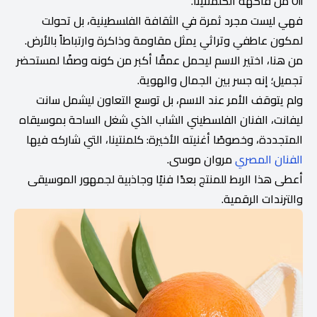
Oil من فاكهة الكلمنتينا.
فهي ليست مجرد ثمرة في الثقافة الفلسطينية، بل تحولت
لمكون عاطفي وتراثي يمثل مقاومة وذاكرة وارتباطاً بالأرض.
من هنا، اختير الاسم ليحمل عمقًا أكبر من كونه وصفًا لمستحضر
تجميل؛ إنه جسر بين الجمال والهوية.
ولم يتوقف الأمر عند الاسم، بل توسع التعاون ليشمل سانت
ليفانت، الفنان الفلسطيني الشاب الذي شغل الساحة بموسيقاه
المتجددة، وخصوصًا أغنيته الأخيرة: كلمنتينا، التي شاركه فيها
الفنان المصري
مروان موسى.
أعطى هذا الربط للمنتج بعدًا فنيًا وجاذبية لجمهور الموسيقى
والترندات الرقمية.