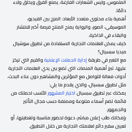
الملموس، وليس الشعارات الفارغة، يصنع الفرق ويخلق ولاء
دائمًا.
أهمية بناء محتوى متعدد الأبعاد: المزج بين الفيديو،
الموسيقى، الصور، والرواية يمنح المنتج فرصة أكبر للانتشار
والبقاء في الذاكرة.
كيف يمكن للعلامات التجارية الاستفادة من تطبيق سوشيال
ميديا سبسيال؟
مع التغير في طريقة
إدارة الحملات الإعلانية
والقيم التي تركز
عليها، تبرز أهمية المنصات التي تضع بين يدي العلامات التجارية
أدوات فعالة للتواصل مع المؤثرين والمشاهير دون عناء البحث،
مثل تطبيق سبسيال، والذي يقدم ما يلي:
يمكنك عبر تطبيق سبسيال
اختيار المشهور
الأنسب لحملتك من
قائمة تضم أسماء متنوعة ومصنفة حسب مجال التأثير
والجمهور.
بإمكانك طلب إعلان مباشر، دعوة لحضور مناسبة وتغطيتها، أو
تعيين سفير دائم لعلامتك التجارية من خلال التطبيق.