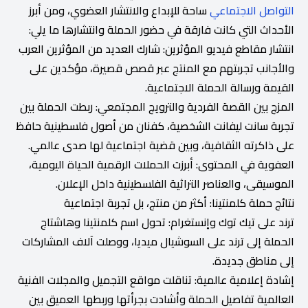
التواصل الاجتماعي
ساحة للإبداع والانتشار العضوي، ومن أبرز
الأحداث التي كانت فارقة في حضور الحملة وانتشارها ما يلي:
انتشار مقاطع فيديو المؤثرين: شارك العديد من المؤثرين العرب
والأجانب تجربتهم مع المنتج عبر قصص قصيرة، مؤكدين على
القيمة ورسالة الحملة الاجتماعية.
المزج بين القصة الفردية والترويج المجتمعي: ربطت الحملة بين
تجربة سانت ليفانت الشخصية، كفنان من أصول فلسطينية حافظ
على ذاكرته الثقافية، وبين قضية اجتماعية لها صدى عالمي.
العفوية في المحتوى: أبرزت الحملات الرقمية الحياة اليومية،
الموسيقى، والعناصر التراثية الفلسطينية داخل الإعلان.
نتائج حملة كلمنتينا: أكثر من منتج، بل تجربة اجتماعية
ترند على تيك توك وإنستغرام: تحول اسم كلمنتينا وهاشتاج
الحملة إلى ترند على السوشيال ميديا، ووصلت آلاف المشاركات
إلى مناطق جديدة.
إشادة إعلامية عالمية: تناقلت مواقع التجميل والمجلات الفنية
العالمية تفاصيل الحملة وأشادت بجرأتها وربطها العميق بين