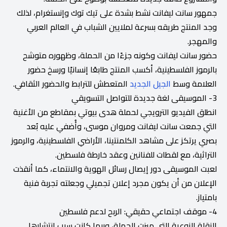
جمهور سانت ليفانت نشط بشدة على تيك توك وإنستغرام، لذلك
وجد المنتج طريقه بسرعة لملايين الشباب في العالم العربي
والمهجر.
حضور سانت ليفانت وكونه جزءًا من الحملة، وظهوره متوشح
بالرموز الفلسطينية، أكسب المنتج طابعًا إنسانيًا ورسخ حضور
العلامة وسط
الجيل الجديد
المتعطش للترابط والحضور الثقافي.
3- الموسيقى لغة جديدة للتواصل التسويقي
انطلق الفيديو الترويجي لحملة هدى بيوتي بمقاطع من الأغنية
التي جمعت سانت ليفانت ومروان موسى، وأُضفي عليه بُعد
بصري يرتكز على مشاهد الكلمنتينا، الأراضي الفلسطينية، والرموز
التراثية، مع لقطات للفنانين وعقد خارطة فلسطين.
لعبت الموسيقى دور إيصال رسائل الهوية والانتماء، كما أنقذت
الإعلان من أن يكون مجرد إعلان تجميلي وجعلته تجربة فنية
بامتياز.
4- موقف اجتماعي حقيقي: الربح لدعم فلسطين
النقلة النوعية التي ميزت الحملة، وربما كانت سبب انتشارها