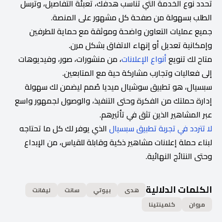
تحدد نوع الخدمة التي تناسب هدفك، تعبئة التفاصيل، وترسل
الطلب بسهولة من صفحة كل مشهور على المنصة.
جميع عمليات التعاون واضحة وموثقة مع حماية للطرفين
وإمكانية تعديل أو إنهاء الاتفاق بشكل مرن.
متاح لك تنويع
أنواع الإعلانات
، من منشورات، صور، وفيديوهات
إلى فعاليات وتجارب مشاركة حية مع المتابعين.
سبسيال، هو تطبيق سوشيال ميديا صُمم ليضمن لك سهولة
إدارة حملتك من الفكرة وحتى التنفيذ، والوصول لجمهور واسع
عبر المشاهير الذين تثق في تأثيرهم.
لا تتردد في تجربة تطبيق سبسيال
الذي يوفر لك كل ما تحتاجه
لبناء حملة إعلانات مشاهير ذكية وقابلة للقياس، من الإبداع
وحتى النتائج النهائية.
الكلمات الدلالية
هدى
بيوتي
سانت
ليفانت
مروان
كلمينتينا