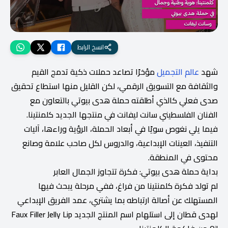
انسخ الرابط
شهد
عالم التجميل
مؤخرًا تصاعد حملات ذكية تدمج القيم
والثقافة مع التسويق الرقمي، لكن القليل منها استطاع تحقيق
صدى فعلي كالذي أطلقته حملة هدى بيوتي بالتعاون مع
الفنان الفلسطيني سانت ليفانت في منتجها الجديد كلمنتينا.
فيما يلي نغوص سويًا في أبعاد الحملة، الرؤية وراءها، آليات
التنفيذ، العينات الإبداعية، والدروس لكل صاحب علامة وصانع
محتوى في المنطقة.
بداية حملة هدى بيوتي: فكرة تتجاوز الجمال العابر
لم تولد فكرة كلمنتينا من فراغ، ففي مرحلة يبحث فيها
المستهلك عن أصالة ارتباطه بما يشتري، عمد الفريق الإبداعي
لهدى قطان إلى استلهام اسم المنتج الجديد Faux Filler Jelly Lip