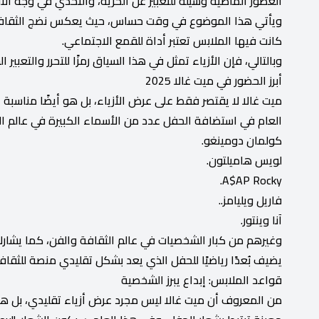
العصور الماضية وسيلة للتعبير عن الحرية، والتحدي في وجه ال
ويأتي هذا الموضوع في وقت حساس، حيث يعكس نضج الثقافة ال
كانت فيها الملابس تعتبر أداة للقمع الاجتماعي.
وبالتالي، فإن الأزياء تمثل في هذا السياق رمزًا للتحرر والتعبي
أبرز الحضور في ميت غالا 2025
ميت غالا لا يقتصر فقط على عرض الأزياء، بل هو أيضًا مناسبة 
العام في استضافة الحفل عدد من الأسماء الكبيرة في عالم ال
كولمان دومينغو.
لويس هاميلتون.
A$AP Rocky.
فاريل ويليامز..
آنا وينتور.
وغيرهم من كبار الشخصيات في عالم الثقافة والفن، كما يشار
يضيف بُعدًا رياضيًا للحفل الذي يعد بشكل تقليدي منصة للثقا
قواعد الملابس: إبداع يبرز الشخصية
من المعروف أن ميت غالا ليس مجرد عرض أزياء تقليدي، بل هو اخ