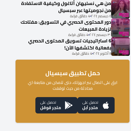
من هي نسليهان أتاغول وكيفية الاستفادة
من نجوميتها عبر سبسيال
٤ ديسمبر ٢٠٢٤
4 دقائق قراءة
دور المحتوى الحصري في التسويق: مفتاحك
لزيادة المبيعات
٣٠ ديسمبر ٢٠٢٤
4 دقائق قراءة
6 استراتيجيات تسويق المحتوى الحصري
بفعالية اكتشفها الآن!
١١ أكتوبر ٢٠٢٤
4 دقائق قراءة
حمل تطبيق سبسيال
ابق على اتصال عبر اجهزتك، حتى تتمكن من متابعة اي
محادثة من حيث توقفت
تحميل على
تحميل على
متجر آبل
متجر قوقل