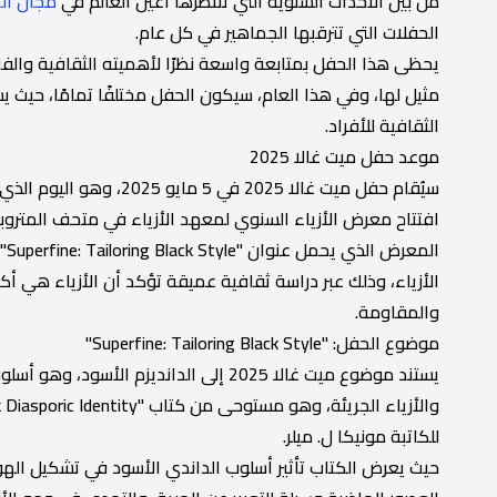
من بين الأحداث السنوية التي تنتظرها أعين العالم في
مجال ال
الحفلات التي تترقبها الجماهير في كل عام.
يحظى هذا الحفل بمتابعة واسعة نظرًا لأهميته الثقافية والفن
مثيل لها، وفي هذا العام، سيكون الحفل مختلفًا تمامًا، حيث
الثقافية للأفراد.
موعد حفل ميت غالا 2025
سيُقام حفل ميت غالا 2025
افتتاح معرض الأزياء السنوي لمعهد الأزياء في متحف المتروبو
ال
الأزياء، وذلك عبر دراسة ثقافية عميقة تؤكد أن الأزياء هي أك
والمقاومة.
موضوع الحفل: "Superfine: Tailoring Black Style"
يستند موضوع ميت غالا 2025 إلى الدانديزم ا
للكاتبة مونيكا ل. ميلر.
حيث يعرض الكتاب تأثير أسلوب الداندي الأسود في تشكيل ال