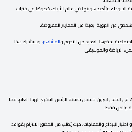
أنظمة القمعية.
سوداء وتأكيد هويتها في عالم الأزياء، خصوصًا في فترات
ر الشخصي عن الهوية، بعيدًا عن المعايير المفروضة.
اجتماعية يحضرها العديد من النجوم و
المشاهير
، وسيشارك هذا
فن، الرياضة والموسيقى:
ك في الحفل ليبرون جيمس بصفته الرئيس الفخري لهذا العام، مما
فة والفن فقط.
تبار للإبداع والمفاجآت، حيث يُطلب من الحضور الالتزام بقواعد