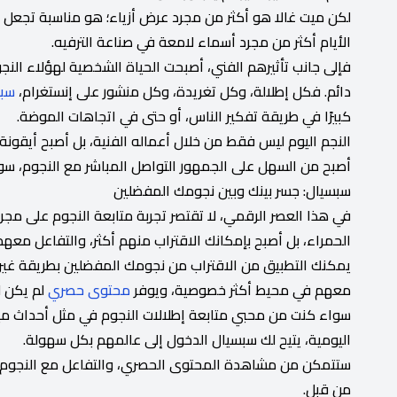
لكن ميت غالا هو أكثر من مجرد عرض أزياء؛ هو مناسبة تجعل من
الأيام أكثر من مجرد أسماء لامعة في صناعة الترفيه.
فإلى جانب تأثيرهم الفني، أصبحت الحياة الشخصية لهؤلاء ال
دائم. فكل إطلالة، وكل تغريدة، وكل منشور على إنستغرام،
سب
كبيرًا في طريقة تفكير الناس، أو حتى في اتجاهات الموضة.
النجم اليوم ليس فقط من خلال أعماله الفنية، بل أصبح أيقونة 
أصبح من السهل على الجمهور التواصل المباشر مع النجوم، سوا
سبسيال: جسر بينك وبين نجومك المفضلين
في هذا العصر الرقمي، لا تقتصر تجربة متابعة النجوم على مج
الحمراء، بل أصبح بإمكانك الاقتراب منهم أكثر، والتفاعل م
يمكنك التطبيق من الاقتراب من نجومك المفضلين بطريقة غير 
معهم في محيط أكثر خصوصية، ويوفر
محتوى حصري
لم يكن ل
سواء كنت من محبي متابعة إطلالات النجوم في مثل أحداث ميت
اليومية، يتيح لك سبسيال الدخول إلى عالمهم بكل سهولة.
ستتمكن من مشاهدة المحتوى الحصري، والتفاعل مع النجوم،
من قبل.