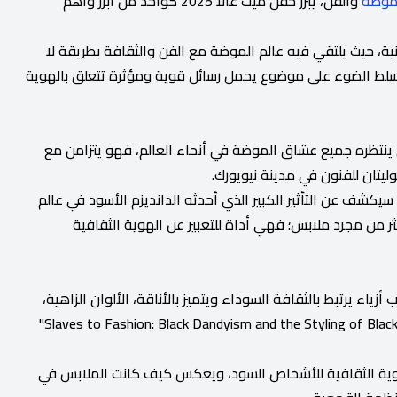
موضة
والفن، يبرز حفل ميت غالا 2025 كواحد من أبرز وأهم
ية، حيث يلتقي فيه عالم الموضة مع الفن والثقافة بطريقة لا
 يسلط الضوء على موضوع يحمل رسائل قوية ومؤثرة تتعلق بالهوية
 في 5 مايو 2025، وهو اليوم الذي ينتظره جميع عشاق الموضة في أنحاء العالم، فهو يتزامن مع
ليتان للفنون في مدينة نيويورك.
معرض الذي يحمل عنوان "Superfine: Tailoring Black Style" سيكشف عن التأثير الكبير الذي أحدثه الدانديزم الأسود في عالم
ثر من مجرد ملابس؛ فهي أداة للتعبير عن الهوية الثقافية
لأسود، وهو أسلوب أزياء يرتبط بالثقافة السوداء ويتميز بالأناقة، الألوان الزاهية،
والأزياء الجريئة، وهو مستوحى من كتاب "Slaves to Fashion: Black Dandyism and the Styling of Black Diasporic Identity"
هوية الثقافية للأشخاص السود، ويعكس كيف كانت الملابس في