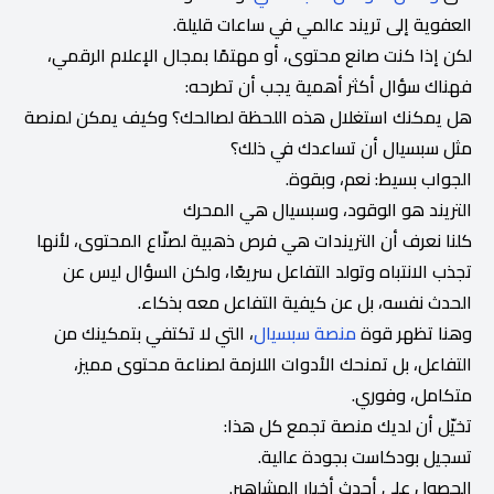
العفوية إلى تريند عالمي في ساعات قليلة.
لكن إذا كنت صانع محتوى، أو مهتمًا بمجال الإعلام الرقمي،
فهناك سؤال أكثر أهمية يجب أن تطرحه:
هل يمكنك استغلال هذه اللحظة لصالحك؟ وكيف يمكن لمنصة
مثل سبسيال أن تساعدك في ذلك؟
الجواب بسيط: نعم، وبقوة.
التريند هو الوقود، وسبسيال هي المحرك
كلنا نعرف أن التريندات هي فرص ذهبية لصنّاع المحتوى، لأنها
تجذب الانتباه وتولد التفاعل سريعًا، ولكن السؤال ليس عن
الحدث نفسه، بل عن كيفية التفاعل معه بذكاء.
وهنا تظهر قوة
منصة سبسيال
، التي لا تكتفي بتمكينك من
التفاعل، بل تمنحك الأدوات اللازمة لصناعة محتوى مميز،
متكامل، وفوري.
تخيّل أن لديك منصة تجمع كل هذا:
تسجيل بودكاست بجودة عالية.
الحصول على أحدث أخبار المشاهير.