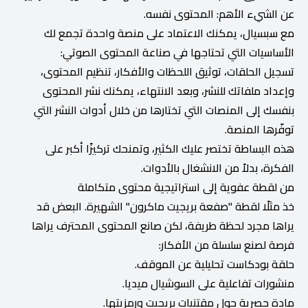
عن الشيء الأهم: المحتوى نفسه.
مع سبسيال، يمكنك الاعتماد على منصة واحدة تجمع لك
الأساسيات التي تحتاجها في صناعة المحتوى الصوتي:
تسجيل الحلقات، توثيق اللحظات والأفكار، تنظيم المحتوى،
وإعداد ملفاتك للنشر، وبعد الانتهاء، يمكنك نشر المحتوى
بنفسك إلى المنصات التي تختارها من خلال أدوات النشر التي
توفّرها المنصة.
هذه البساطة تختصر عليك الكثير، وتمنحك تركيزًا أكبر على
الفكرة، بدلاً من الانشغال بالأدوات.
من لقطة عفوية إلى استراتيجية محتوى متكاملة
خذ مثلًا لقطة "صفعة بريجيت ماكرون" الشهيرة. البعض قد
يراها مجرد لحظة طريفة، لكن صانع المحتوى المحترف يراها
فرصة لصنع سلسلة من الأفكار:
حلقة بودكاست تحليلية عن الموقف.
منشورات تفاعلية على السوشيال ميديا.
مادة حصرية حول مقتنيات بريجيت ورمزيتها.