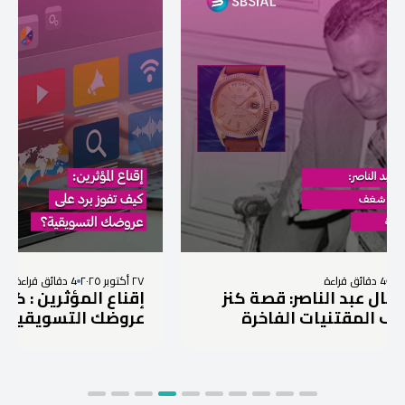
٢٧ أكتوبر ٢٠٢٥
4 دقائق قراءة
اصر: قصة كنز
إقناع المؤثرين : كيف تفوز برد ع
ت الفاخرة
عروضك التسويقية؟