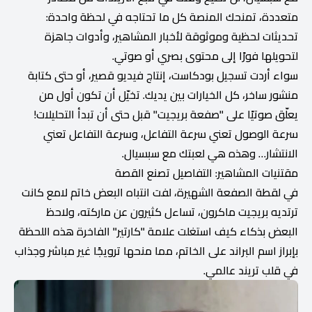
متعددة، تمنحك المنصة كل ما تحتاجه في لحظة واحدة:
تحديثات لحظية وموثوقة لأخبار المشاهير، وأدوات جاهزة
لتحويلها فورًا إلى محتوى بصري أو صوتي.
سواء أردت تسجيل بودكاست، إنتاج فيديو قصير، أو حتى كتابة
منشور ساخر، كل الخيارات بين يديك. تخيّل أن تكون أول من
يعلّق صوتيًا على "صفعة بريجيت" قبل حتى أن تبدأ التحليلات!
سرعة الوصول تعني سرعة التفاعل، وسرعة التفاعل تعني
الانتشار… وهذه هي لعبتك مع سبسيال.
مقتنيات المشاهير: التفاصيل تصنع القصة
في لقطة الصفعة الشهيرة، لفت انتباه البعض خاتم لامع كانت
ترتديه بريجيت ماكرون، تساءل كثيرون عن ماركته، ولاحظ
البعض بذكاء كيف استغلت علامة "كارتير" الفاخرة هذه اللحظة
بإبراز اسم البراند على الخاتم، مما منحها ترويجًا غير مباشر وجذاب
في قلب تريند عالمي.