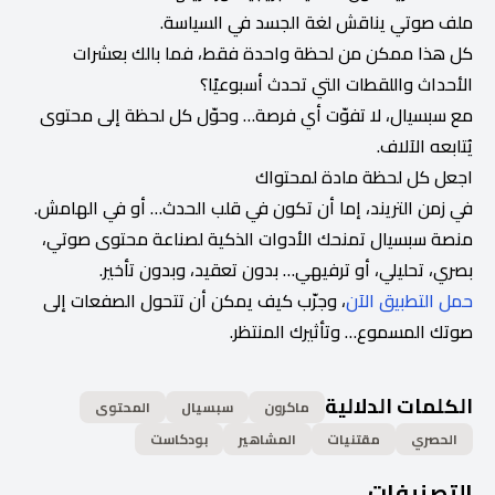
ملف صوتي يناقش لغة الجسد في السياسة.
كل هذا ممكن من لحظة واحدة فقط، فما بالك بعشرات
الأحداث واللقطات التي تحدث أسبوعيًا؟
مع سبسيال، لا تفوّت أي فرصة… وحوّل كل لحظة إلى محتوى
يُتابعه الآلاف.
اجعل كل لحظة مادة لمحتواك
في زمن التريند، إما أن تكون في قلب الحدث… أو في الهامش.
منصة سبسيال تمنحك الأدوات الذكية لصناعة محتوى صوتي،
بصري، تحليلي، أو ترفيهي… بدون تعقيد، وبدون تأخير.
حمل التطبيق الآن
، وجرّب كيف يمكن أن تتحول الصفعات إلى
صوتك المسموع… وتأثيرك المنتظر.
الكلمات الدلالية
ماكرون
سبسيال
المحتوى
الحصري
مقتنيات
المشاهير
بودكاست
التصنيفات