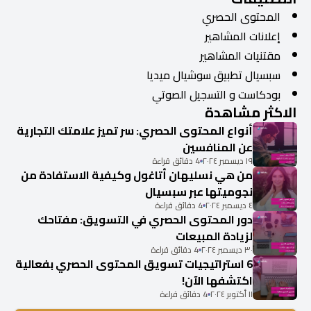
المحتوى الحصري
إعلانات المشاهير
مقتنيات المشاهير
سبسيال تطبيق سوشيال ميديا
بودكاست و التسجيل الصوتي
الاكثر مشاهدة
أنواع المحتوى الحصري: سر تميز علامتك التجارية
عن المنافسين
١٩ ديسمبر ٢٠٢٤
4 دقائق قراءة
من هي نسليهان أتاغول وكيفية الاستفادة من
نجوميتها عبر سبسيال
٤ ديسمبر ٢٠٢٤
4 دقائق قراءة
دور المحتوى الحصري في التسويق: مفتاحك
لزيادة المبيعات
٣٠ ديسمبر ٢٠٢٤
4 دقائق قراءة
6 استراتيجيات تسويق المحتوى الحصري بفعالية
اكتشفها الآن!
١١ أكتوبر ٢٠٢٤
4 دقائق قراءة