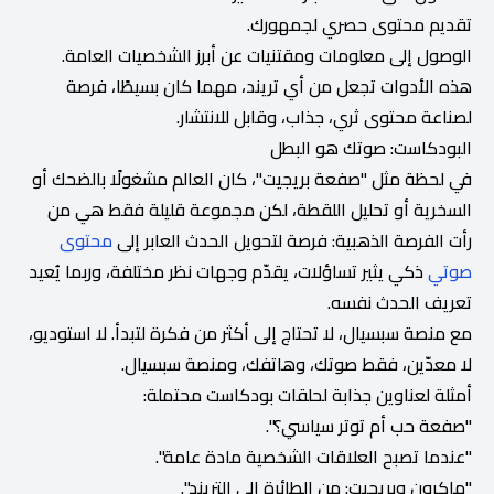
تقديم محتوى حصري لجمهورك.
الوصول إلى معلومات ومقتنيات عن أبرز الشخصيات العامة.
هذه الأدوات تجعل من أي تريند، مهما كان بسيطًا، فرصة
لصناعة محتوى ثري، جذاب، وقابل للانتشار.
البودكاست: صوتك هو البطل
في لحظة مثل "صفعة بريجيت"، كان العالم مشغولًا بالضحك أو
السخرية أو تحليل اللقطة، لكن مجموعة قليلة فقط هي من
رأت الفرصة الذهبية: فرصة لتحويل الحدث العابر إلى
محتوى
صوتي
ذكي يثير تساؤلات، يقدّم وجهات نظر مختلفة، وربما يُعيد
تعريف الحدث نفسه.
مع منصة سبسيال، لا تحتاج إلى أكثر من فكرة لتبدأ. لا استوديو،
لا معدّين، فقط صوتك، وهاتفك، ومنصة سبسيال.
أمثلة لعناوين جذابة لحلقات بودكاست محتملة:
"صفعة حب أم توتر سياسي؟".
"عندما تصبح العلاقات الشخصية مادة عامة".
"ماكرون وبريجيت: من الطائرة إلى التريند".