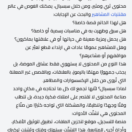
محتوى ثري ومثير، ومن خلال سبسيال، يمكنك الغوص في عالم
مقتنيات المشاهير
والبحث عن الإجابات:
هل لهذا الخاتم قصة خاصة؟
هل سبق وظهرت به في مناسبات رسمية أو خاصة؟
هل يحمل رمزية معينة في حياتها أو في علاقتها بماكرون؟
وهل للمشاهير عمومًا عادات في ارتداء قطع تعبّر عن
مواقفهم أو مشاعرهم؟
هذا النوع من المحتوى لا يستهوي فقط عشاق الموضة، بل
يجذب جمهورًا مهتمًا بالرموز، بالعلاقات، وبالقصص غير المعلنة
التي تُروى من خلال الإكسسوارات والمظاهر.
لماذا سبسيال؟ لأنها تجمع لك كل ما تحتاجه في مكانٍ واحد
صناعة المحتوى لا تقتصر على امتلاك فكرة جيدة، بل تتطلب
وقتًا وجهدًا وتنظيمًا، والمشكلة التي تواجه كثيرًا من صنّاع
المحتوى هي تشتّت الأدوات:
منصة للتسجيل، موقع لتخزين الملفات، تطبيق لتوثيق الأفكار،
وأداة أخرى للمتابعة. هذا التشتّت يستهلك وقتك ويُشتت تركيزك