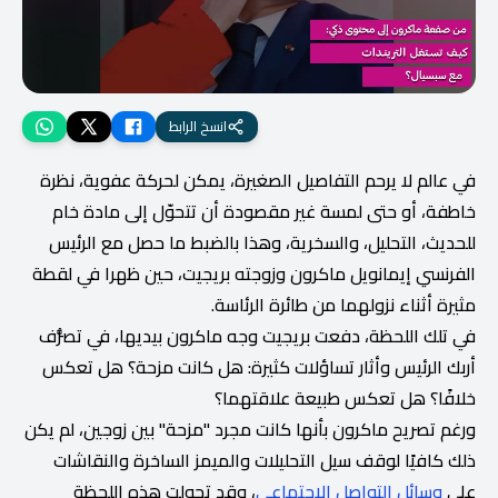
انسخ الرابط
في عالم لا يرحم التفاصيل الصغيرة، يمكن لحركة عفوية، نظرة
خاطفة، أو حتى لمسة غير مقصودة أن تتحوّل إلى مادة خام
للحديث، التحليل، والسخرية، وهذا بالضبط ما حصل مع الرئيس
الفرنسي إيمانويل ماكرون وزوجته بريجيت، حين ظهرا في لقطة
مثيرة أثناء نزولهما من طائرة الرئاسة.
في تلك اللحظة، دفعت بريجيت وجه ماكرون بيديها، في تصرُّف
أربك الرئيس وأثار تساؤلات كثيرة: هل كانت مزحة؟ هل تعكس
خلافًا؟ هل تعكس طبيعة علاقتهما؟
ورغم تصريح ماكرون بأنها كانت مجرد "مزحة" بين زوجين، لم يكن
ذلك كافيًا لوقف سيل التحليلات والميمز الساخرة والنقاشات
على
وسائل التواصل الاجتماعي
، وقد تحولت هذه اللحظة