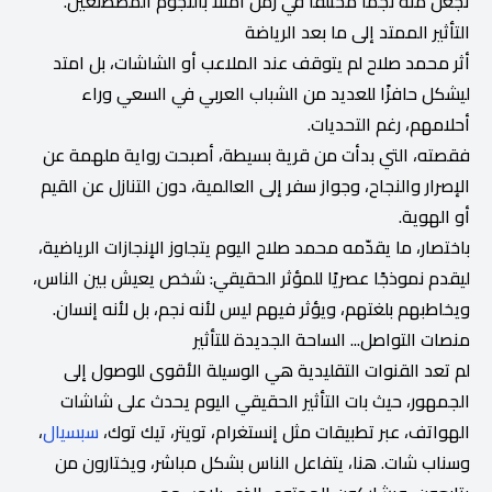
تجعل منه نجمًا مختلفًا في زمن امتلأ بالنجوم المصطنعين.
التأثير الممتد إلى ما بعد الرياضة
أثر محمد صلاح لم يتوقف عند الملاعب أو الشاشات، بل امتد
ليشكل حافزًا للعديد من الشباب العربي في السعي وراء
أحلامهم، رغم التحديات.
فقصته، التي بدأت من قرية بسيطة، أصبحت رواية ملهمة عن
الإصرار والنجاح، وجواز سفر إلى العالمية، دون التنازل عن القيم
أو الهوية.
باختصار، ما يقدّمه محمد صلاح اليوم يتجاوز الإنجازات الرياضية،
ليقدم نموذجًا عصريًا للمؤثر الحقيقي: شخص يعيش بين الناس،
ويخاطبهم بلغتهم، ويؤثر فيهم ليس لأنه نجم، بل لأنه إنسان.
منصات التواصل... الساحة الجديدة للتأثير
لم تعد القنوات التقليدية هي الوسيلة الأقوى للوصول إلى
الجمهور، حيث بات التأثير الحقيقي اليوم يحدث على شاشات
الهواتف، عبر تطبيقات مثل إنستغرام، تويتر، تيك توك،
سبسيال
،
وسناب شات. هنا، يتفاعل الناس بشكل مباشر، ويختارون من