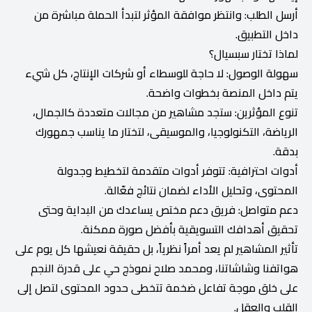
أرسل الطلب: وانتظر موافقة المؤثر لتبدأ الحملة مباشرة من
داخل التطبيق.
لماذا تختار سبسيال؟
سهولة الوصول: لا حاجة للوسطاء أو شركات الإنتاج، كل شيء
يتم داخل المنصة بخطوات واضحة.
تنوع المؤثرين: ستجد مشاهير من مجالات متعددة كالجمال،
الرياضة، التكنولوجيا، والموسيقى، لتختار ما يناسب جمهورك
بدقة.
أدوات احترافية: تتوفر أدوات متقدمة لتخطيط وجدولة
المحتوى، وتحليل الأداء لضمان نتائج فعّالة.
دعم متواصل: فريق دعم مختص يساعدك من البداية وحتى
تحقيق أهدافك التسويقية بأفضل صورة ممكنة.
تأثير المشاهير لم يعد أمراً نظرياً، بل حقيقة نعيشها كل يوم على
هواتفنا وشاشاتنا، ومحمد صلاح نموذج حي على قدرة النجم
على خلق موجة تفاعل ضخمة تتخطى حدود المحتوى لتصل إلى
القلب والعقل.