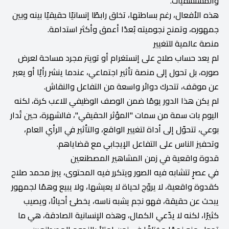
والمستشفيات.
هذه الأفعال، رغم بساطتها، تخلق رابطًا إنسانيًا حقيقيًا بينه وبين
جمهوره، وتمنح نجوميته بُعدًا أعمق وأكثر استدامة.
منصة عالمية للتغيير
لم يعد حساب صلاح على إنستغرام أو تويتر مجرد مساحة لعرض
صوره، بل تحول إلى منصة تأثير اجتماعي، عندما ينشر رأيًا أو يعبر
عن موقف، تتحرك دوائر واسعة من التفاعل والنقاش.
لم يكن هذا الدور يومًا ضمن الوصف الوظيفي للاعب كرة، لكنه
اليوم بات سمة من سمات "المؤثر الحقيقي"، فالشهرة، حين تُدار
بوعي، تتحوّل إلى أداة لتغيير الواقع، والتأثير في الرأي العام،
وتحفيز الناس على التفاعل الإيجابي مع قضاياهم.
قدوة واقعية في زمن المشاهير المصطنعين
في عصرٍ تتشابه فيه الصور ويتكرر فيه المحتوى، يبرز محمد صلاح
كقدوة واقعية، لا يروّج لحياة لا يعيشها، ولا يبيع وهمًا لجمهور
يبحث عن حقيقة، فهو نجم يشبه ناسه، يخطئ أحيانًا، ويصيب
كثيرًا، لكنه لا يدّعي الكمال، وهذه الإنسانية الصادقة، هي ما