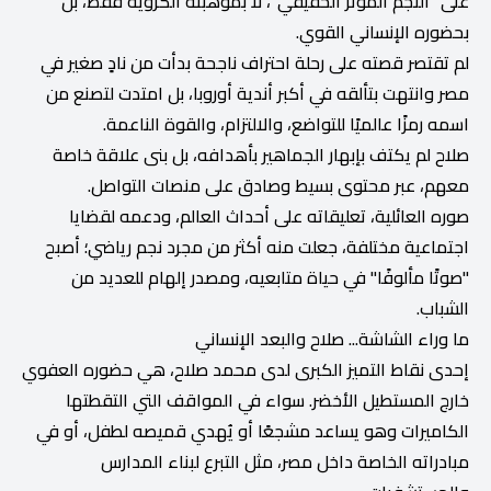
على "النجم المؤثر الحقيقي"، لا بموهبته الكروية فقط، بل
بحضوره الإنساني القوي.
لم تقتصر قصته على رحلة احتراف ناجحة بدأت من نادٍ صغير في
مصر وانتهت بتألقه في أكبر أندية أوروبا، بل امتدت لتصنع من
اسمه رمزًا عالميًا للتواضع، والالتزام، والقوة الناعمة.
صلاح لم يكتف بإبهار الجماهير بأهدافه، بل بنى علاقة خاصة
معهم، عبر محتوى بسيط وصادق على منصات التواصل.
صوره العائلية، تعليقاته على أحداث العالم، ودعمه لقضايا
اجتماعية مختلفة، جعلت منه أكثر من مجرد نجم رياضي؛ أصبح
"صوتًا مألوفًا" في حياة متابعيه، ومصدر إلهام للعديد من
الشباب.
ما وراء الشاشة... صلاح والبعد الإنساني
إحدى نقاط التميز الكبرى لدى محمد صلاح، هي حضوره العفوي
خارج المستطيل الأخضر. سواء في المواقف التي التقطتها
الكاميرات وهو يساعد مشجعًا أو يُهدي قميصه لطفل، أو في
مبادراته الخاصة داخل مصر، مثل التبرع لبناء المدارس