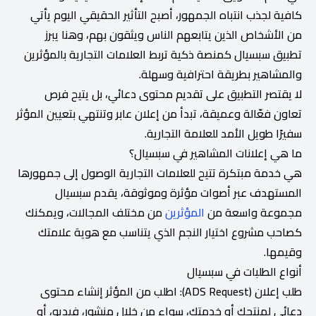
كافية لجذب انتباه الجمهور، أصبح التأثير الحقيقي اليوم يأتي
من الأشخاص الذين يتابعهم الناس ويثقون بهم، وهنا يبرز
تطبيق سبسيال كمنصة ذكية تربط العلامات التجارية بالمؤثرين
والمشاهير بطريقة احترافية وسهلة.
لا يقتصر التطبيق على تقديم محتوى دعائي، بل يتيح فرص
تعاون فعّالة وعميقة، تبدأ من إعلان عابر وتنتهي بتعيين المؤثر
سفيرًا طويل الأمد للعلامة التجارية.
ما هي إعلانات المشاهير في سبسيال؟
هي خدمة مبتكرة تتيح للعلامات التجارية الوصول إلى جمهورها
المستهدف عبر أصوات مؤثرة وموثوقة، يقدم سبسيال
مجموعة واسعة من
المؤثرين
من مختلف المجالات، ويمكنك
كصاحب مشروع اختيار النجم الذي يتناسب مع هوية علامتك
وقيمها.
أنواع الطلبات في سبسيال
طلب إعلان (ADS Request): اطلب من المؤثر إنشاء محتوى
دعائي لمنتجك أو خدمتك، سواء من خلال منشور، فيديو، أو