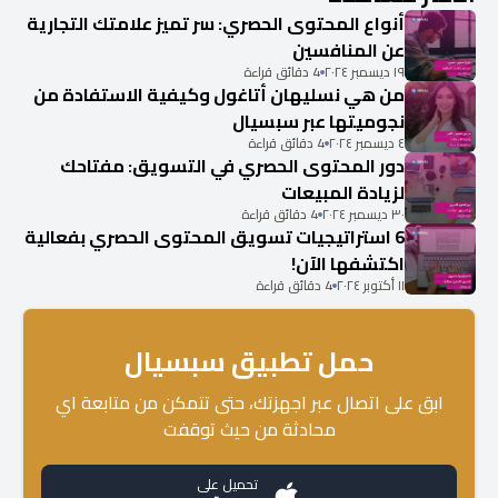
أنواع المحتوى الحصري: سر تميز علامتك التجارية
عن المنافسين
١٩ ديسمبر ٢٠٢٤
4 دقائق قراءة
من هي نسليهان أتاغول وكيفية الاستفادة من
نجوميتها عبر سبسيال
٤ ديسمبر ٢٠٢٤
4 دقائق قراءة
دور المحتوى الحصري في التسويق: مفتاحك
لزيادة المبيعات
٣٠ ديسمبر ٢٠٢٤
4 دقائق قراءة
6 استراتيجيات تسويق المحتوى الحصري بفعالية
اكتشفها الآن!
١١ أكتوبر ٢٠٢٤
4 دقائق قراءة
حمل تطبيق سبسيال
ابق على اتصال عبر اجهزتك، حتى تتمكن من متابعة اي
محادثة من حيث توقفت
تحميل على