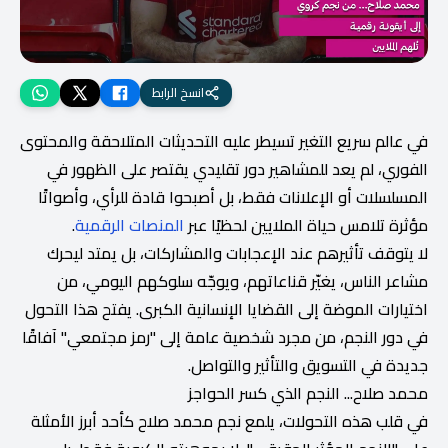
انسخ الرابط
في عالم سريع التغير تسيطر عليه التحديثات المتلاحقة والمحتوى
الفوري، لم يعد للمشاهير دور تقليدي يقتصر على الظهور في
المسلسلات أو الإعلانات فقط، بل أصبحوا قادة للرأي، وأصواتًا
مؤثرة تلامس حياة الملايين لحظيًا عبر
المنصات الرقمية
.
لا يتوقف تأثيرهم عند الإعجابات والمشاركات، بل يمتد ليحرك
مشاعر الناس، يغيّر قناعاتهم، ويوجّه سلوكهم اليومي، من
اختيارات الموضة إلى القضايا الإنسانية الكبرى. يفتح هذا التحول
في دور النجم، من مجرد شخصية عامة إلى "رمز مجتمعي" آفاقًا
جديدة في التسويق والتأثير والتواصل.
محمد صلاح... النجم الذي كسر الحواجز
في قلب هذه التحولات، يلمع نجم محمد صلاح كأحد أبرز الأمثلة