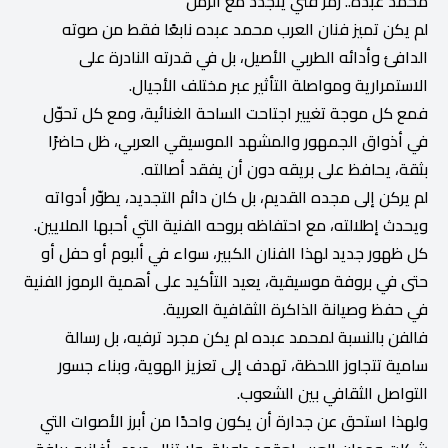
محمد عبده.. رمز فني يتجدد مع الزمن
لم يكن تميز فنان العرب محمد عبده نابعًا فقط من صوته
الدافئ وأدائه الطربي الأصيل، بل في قدرته النادرة على
الاستمرارية ومواصلة التأثير عبر مختلف الأجيال.
فمع كل موجة تغيير اجتاحت الساحة الغنائية، ومع كل تحوّل
في أذواق الجمهور والمشهد الموسيقي العربي، ظل حاضرًا
بثقة، يحافظ على بريقه دون أن يفقد أصالته.
لم يركن إلى مجده القديم، بل كان دائم التجديد، يطوّر أدواته
ويحدث إطلالته، مع احتفاظه بروحه الفنية التي أحبها الملايين.
كل ظهور جديد لهذا الفنان الكبير، سواء في ألبوم أو حفل أو
حتى في بروفة موسيقية، يعيد التأكيد على أهمية الرموز الفنية
في حفظ وصيانة الذاكرة الثقافية العربية.
فالفن بالنسبة لمحمد عبده لم يكن مجرد ترفيه، بل رسالة
سامية تتجاوز اللحظة، تهدف إلى تعزيز الهوية، وبناء جسور
التواصل الثقافي بين الشعوب.
ولهذا استحق عن جدارة أن يكون واحدًا من أبرز الأصوات التي