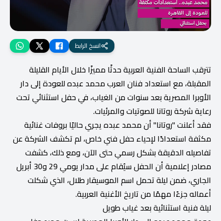
انسخ الرابط
تترقب الساحة الفنية العربية حدثًا مميزًا خلال الأيام القليلة
المقبلة، مع استعداد فنان العرب محمد عبده للعودة إلى دار
الأوبرا المصرية بعد سنوات من الغياب، في حفل استثنائي تحت
رعاية شركة روتانا للصوتيات والمرئيات.
فقد أعلنت "روتانا" أن محمد عبده يجري حاليًا بروفات غنائية
مكثفة استعدادًا لإحياء حفل فني خاص، لم تكشف الشركة عن
تفاصيله الدقيقة بشكل رسمي حتى الآن، ومع ذلك، كشفت
مصادر إعلامية أن الحفل سيُقام على مدار يومي 29 و30 أبريل
الجاري، ضمن ليلة تحمل اسم الموسيقار طلال، الذي شكلت
أعماله جزءًا مهمًا من تاريخ الأغنية العربية.
ليلة فنية استثنائية بعد غياب طويل