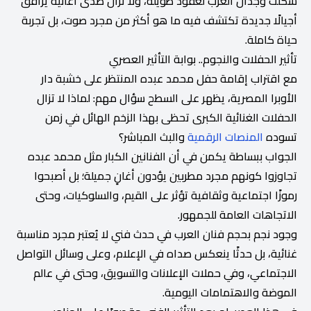
شكلت وجدان العرب لعقود طويلة، ولا تزال صدى أغانيه يرافق
أجيالًا جديدة تكتشف فيه ما هو أكثر من مجرد صوت، بل تجربة
حياة كاملة.
تأثير الحفلات والنجوم.. بوابة التأثير العصري
مع اقتراب إقامة حفل محمد عبده المنتظر على خشبة دار
الأوبرا المصرية، يظهر على السطح سؤال مهم: لماذا لا تزال
الحفلات الغنائية الكبرى تحظى بهذا الزخم الهائل في زمن
تسوده
المنصات الرقمية
والبث المباشر؟
الجواب ببساطة يكمن في أن الفنانين الكبار مثل محمد عبده
تجاوزوا كونهم مجرد مطربين يؤدون أغانٍ جميلة؛ بل أصبحوا
رموزًا اجتماعية وثقافية تؤثر على القيم، والسلوكيات، وحتى
الاتجاهات العامة للجمهور.
وجود نجم بحجم فنان العرب في حدث فني لا يُعتبر مجرد مناسبة
غنائية، بل حدثًا ينعكس صداه في الإعلام، وعلى وسائل التواصل
الاجتماعي، وفي حملات الإعلانات والتسويق، وحتى في عالم
الموضة والاهتمامات اليومية.