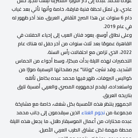
عودة محمد عبده إلى دار الأوبرا المصرية ليست مجرد حفل
عادي، بل تمثل لحظة فنية فارقة، خاصة وأنها تأتي بعد غياب
دام 6 سنوات عن هذا الصرح الثقافي العريق، منذ آخر ظهور له
في عام 2019.
وعلى نطاق أوسع، يعود فنان العرب إلى إحياء الحفلات في
القاهرة عمومًا بعد ثلاث سنوات من آخر حفل له هناك عام
2022، الذي تزامن مع احتفالات رأس السنة.
التحضيرات لهذه الليلة بدأت مبكرًا، وسط أجواء من الحماس
الشديد، وقد نشرت "روتانا" عبر صفحاتها الرسمية صورًا من
كواليس البروفات، ظهر فيها محمد عبده بكامل تألقه
واستعداده، ليقدم لجمهوره المصري والعربي أمسية تليق
بتاريخه العريق.
الجمهور ينتظر هذه الأمسية بكل شغف، خاصة مع مشاركة
مجموعة من
نجوم الغناء
الذين سيقدمون إلى جانب محمد
عبده مختارات من أعمال الموسيقار طلال، ما يجعل هذه الليلة
محطة مهمة لكل عشاق الطرب العربي الأصيل.