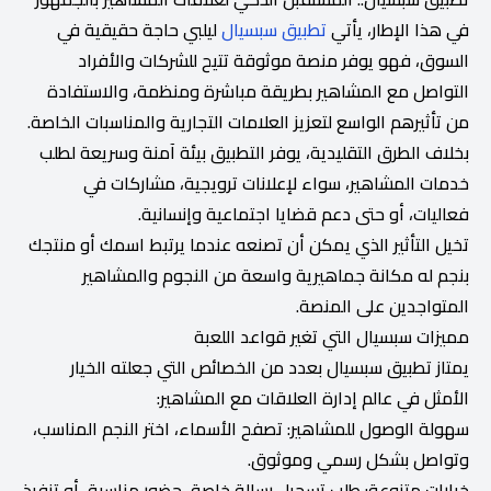
في هذا الإطار، يأتي
تطبيق سبسيال
ليلبي حاجة حقيقية في
السوق، فهو يوفر منصة موثوقة تتيح للشركات والأفراد
التواصل مع المشاهير بطريقة مباشرة ومنظمة، والاستفادة
من تأثيرهم الواسع لتعزيز العلامات التجارية والمناسبات الخاصة.
بخلاف الطرق التقليدية، يوفر التطبيق بيئة آمنة وسريعة لطلب
خدمات المشاهير، سواء لإعلانات ترويجية، مشاركات في
فعاليات، أو حتى دعم قضايا اجتماعية وإنسانية.
تخيل التأثير الذي يمكن أن تصنعه عندما يرتبط اسمك أو منتجك
بنجم له مكانة جماهيرية واسعة من النجوم والمشاهير
المتواجدين على المنصة.
مميزات سبسيال التي تغير قواعد اللعبة
يمتاز تطبيق سبسيال بعدد من الخصائص التي جعلته الخيار
الأمثل في عالم إدارة العلاقات مع المشاهير:
سهولة الوصول للمشاهير: تصفح الأسماء، اختر النجم المناسب،
وتواصل بشكل رسمي وموثوق.
خيارات متنوعة: طلب تسجيل رسالة خاصة، حضور مناسبة، أو تنفيذ