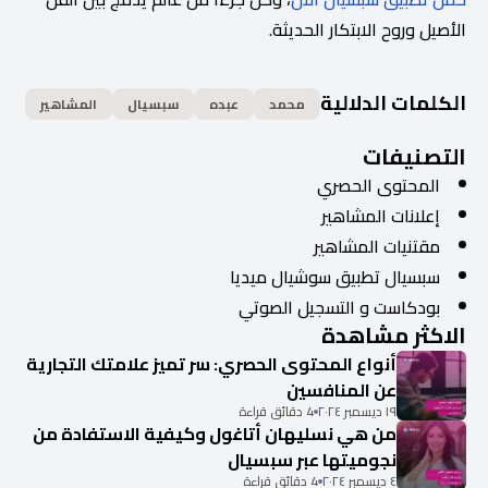
الأصيل وروح الابتكار الحديثة.
الكلمات الدلالية
محمد
عبده
سبسيال
المشاهير
التصنيفات
المحتوى الحصري
إعلانات المشاهير
مقتنيات المشاهير
سبسيال تطبيق سوشيال ميديا
بودكاست و التسجيل الصوتي
الاكثر مشاهدة
أنواع المحتوى الحصري: سر تميز علامتك التجارية
عن المنافسين
١٩ ديسمبر ٢٠٢٤
4 دقائق قراءة
من هي نسليهان أتاغول وكيفية الاستفادة من
نجوميتها عبر سبسيال
٤ ديسمبر ٢٠٢٤
4 دقائق قراءة