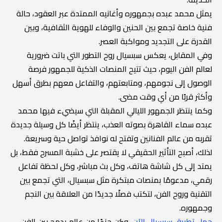
يمثل محمد عبده بجمهوره وأغانيه الممتدة عبر العقود، حالة
فنية خاصة تجمع بين الحنين والوفاء للهوية الثقافية، وبين
القدرة على التجديد ومواكبة العصر.
وفي المقابل، يعكس سبسيال روح التطور التي باتت ضرورية
لعالم الفن اليوم، حيث تتيح المنصات الذكية للجمهور فرصة
الوصول إلى نجومهم، ومتابعتهم، والتفاعل معهم بطرق أسهل
وأكثر قربًا من أي وقت مضى.
وكما ينتظر الجمهور الليالي المقبلة التي سيضيء فيها محمد
عبده سماء القاهرة بصوته العذب، ينتظر أيضًا كل وسيلة جديدة
تقربه من عالم الفنانين وتفتح له نوافذ تواصل حية وسريعة.
لذلك، أصبح التأثير الحقيقي لا يقتصر على خشبة المسرح فقط، بل
يمتد إلى كل شاشة هاتف، وكل بث مباشر، وكل لحظة تفاعل
رقمي، مدعومًا بمنصات مبتكرة مثل سبسيال، التي تجمع بين
التقنية وروح الفن، لتكتب فصلًا جديدًا من العلاقة بين النجم
وجمهوره.
حمل تطبيق سبسيال الآن
، وكن جزءًا من عالم يدمج بين الفن