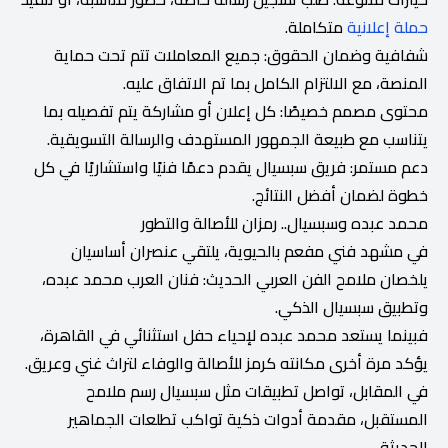
حملة إعلانية
متكاملة.
شفافية وضمان الحقوق: جميع المعاملات تتم تحت حماية
المنصة، مع الالتزام الكامل بما تم الاتفاق عليه.
محتوى مصمم خصيصًا: كل إعلان أو مشاركة يتم تفصيله بما
يتناسب مع طبيعة الجمهور المستهدف والرسالة التسويقية.
دعم مستمر: فريق سبسيال يقدم دعمًا فنيًا واستشاريًا في كل
خطوة لضمان أفضل النتائج.
محمد عبده وسبسيال.. رمزان للأصالة والتطور
في مشهد فني مفعم بالحيوية، يلتقي عنصران أساسيان
يلخصان ملامح الفن العربي الحديث: فنان العرب محمد عبده،
وتطبيق سبسيال الذكي.
فبينما يستعد محمد عبده لإحياء حفل استثنائي في القاهرة،
يؤكد مرة أخرى مكانته كرمز للأصالة والوفاء لتراث غني وعريق.
في المقابل، تواصل تطبيقات مثل سبسيال رسم ملامح
المستقبل، مقدمة أدوات ذكية تواكب تطلعات الجماهير
الحديثة.