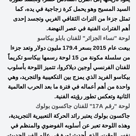
السيد المسيح وهو يحمل كرة زجاجية في يده، كما
تمثل جزءا من التراث الثقافي الغربي وتجسد إحدى
أهم الفترات الفنية في عصر النهضة.
لوحة "نساء الجزائر" للفنان بابلو بيكاسو
بيعت عام 2015 بسعر 179.4 مليون دولار وتعد جزءا
من سلسلة مكونة من 15 لوحة رسمها بيكاسو تكريماً
للفنان الفرنسي أوجين ديلاكروا، تتميز اللوحة بأسلوب
بيكاسو الفريد الذي يمزج بين التكعيبية والتجريد، وهي
واحدة من أهم أعماله في فترة ما بعد الحرب العالمية
الثانية وتعكس تطور رؤيته الفنية.
لوحة "رقم 17A" للفنان جاكسون بولوك
جاكسون بولوك يعتبر رائد الحركة التعبيرية التجريدية،
وهذه اللوحة تعبر عن أسلوبه الفوضوي والمنظم في
نفس الوقت، الذي أحدث ثورة في عالم الفن الحديث،