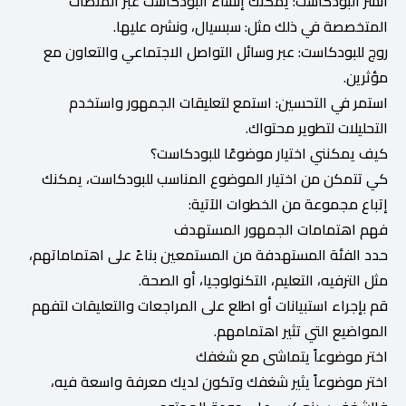
انشر البودكاست: يمكنك إنشاء البودكاست عبر المنصات
المتخصصة في ذلك مثل: سبسيال، ونشره عليها.
روج للبودكاست: عبر وسائل التواصل الاجتماعي والتعاون مع
مؤثرين.
استمر في التحسين: استمع لتعليقات الجمهور واستخدم
التحليلات لتطوير محتواك.
كيف يمكنني اختيار موضوعًا للبودكاست؟
كي تتمكن من اختيار الموضوع المناسب للبودكاست، يمكنك
إتباع مجموعة من الخطوات الآتية:
فهم اهتمامات الجمهور المستهدف
حدد الفئة المستهدفة من المستمعين بناءً على اهتماماتهم،
مثل الترفيه، التعليم، التكنولوجيا، أو الصحة.
قم بإجراء استبيانات أو اطلع على المراجعات والتعليقات لتفهم
المواضيع التي تثير اهتمامهم.
اختر موضوعاً يتماشى مع شغفك
اختر موضوعاً يثير شغفك وتكون لديك معرفة واسعة فيه،