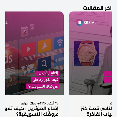
اخر المقالات
٢٧ أكتوبر ٢٠٢٥
4 دقائق قراءة
صة كنز
إقناع المؤثرين : كيف تفوز برد على
اخرة
عروضك التسويقية؟