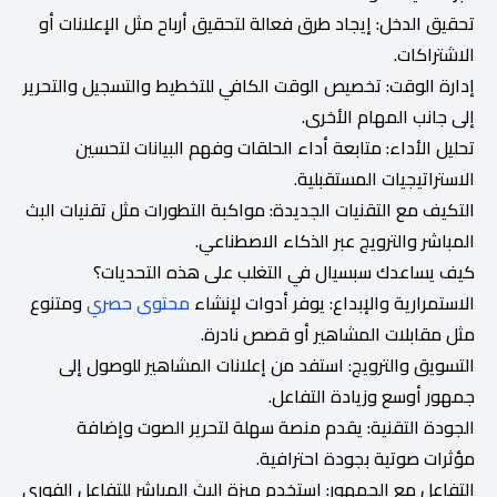
تحقيق الدخل: إيجاد طرق فعالة لتحقيق أرباح مثل الإعلانات أو
الاشتراكات.
إدارة الوقت: تخصيص الوقت الكافي للتخطيط والتسجيل والتحرير
إلى جانب المهام الأخرى.
تحليل الأداء: متابعة أداء الحلقات وفهم البيانات لتحسين
الاستراتيجيات المستقبلية.
التكيف مع التقنيات الجديدة: مواكبة التطورات مثل تقنيات البث
المباشر والترويج عبر الذكاء الاصطناعي.
كيف يساعدك سبسيال في التغلب على هذه التحديات؟
الاستمرارية والإبداع: يوفر أدوات لإنشاء
محتوى حصري
ومتنوع
مثل مقابلات المشاهير أو قصص نادرة.
التسويق والترويج: استفد من إعلانات المشاهير للوصول إلى
جمهور أوسع وزيادة التفاعل.
الجودة التقنية: يقدم منصة سهلة لتحرير الصوت وإضافة
مؤثرات صوتية بجودة احترافية.
التفاعل مع الجمهور: استخدم ميزة البث المباشر للتفاعل الفوري