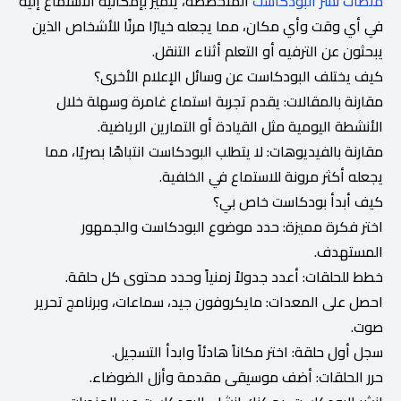
منصات نشر البودكاست
المتخصصة، يتميز بإمكانية الاستماع إليه
في أي وقت وأي مكان، مما يجعله خيارًا مرنًا للأشخاص الذين
يبحثون عن الترفيه أو التعلم أثناء التنقل.
كيف يختلف البودكاست عن وسائل الإعلام الأخرى؟
مقارنة بالمقالات: يقدم تجربة استماع غامرة وسهلة خلال
الأنشطة اليومية مثل القيادة أو التمارين الرياضية.
مقارنة بالفيديوهات: لا يتطلب البودكاست انتباهًا بصريًا، مما
يجعله أكثر مرونة للاستماع في الخلفية.
كيف أبدأ بودكاست خاص بي؟
اختر فكرة مميزة: حدد موضوع البودكاست والجمهور
المستهدف.
خطط للحلقات: أعدد جدولاً زمنياً وحدد محتوى كل حلقة.
احصل على المعدات: مايكروفون جيد، سماعات، وبرنامج تحرير
صوت.
سجل أول حلقة: اختر مكاناً هادئاً وابدأ التسجيل.
حرر الحلقات: أضف موسيقى مقدمة وأزل الضوضاء.