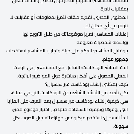
مقتنيات المشاهير: استلهام أفكار حول قصص وأحداث تتعلق
بمقتنيات نادرة.
المحتوى الحصري: تقديم حلقات تتميز بمعلومات أو مقابلات لا
تتوفر في أي مكان آخر.
إعلانات المشاهير: تعزيز موضوعاتك من خلال الترويج لها
بواسطة شخصيات معروفة.
بروفايل المشاهير: التركيز على حياة وتجارب المشاهير لاستقطاب
جمهور مهتم.
البث المباشر للبودكاست: التفاعل مع المستمعين في الوقت
الفعلي للحصول على أفكار مباشرة حول المواضيع الرائجة.
كيف يمكنني إنشاء بودكاست عبر سبسيال؟
بكل تأكيد من الأسئلة الشائعة عن البودكاست الآن في عقلك،
هي كيفية إنشاء بودكاست عبر سبسيال بعد التعرف على المزايا
التي يوفرها وكيفية الاستفادة منها في اختيار موضوع مميز:
ابدأ التسجيل: استخدم ميكروفون جهازك لتسجيل الصوت بكل
سهولة.