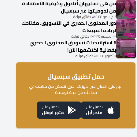
من هي نسليهان أتاغول وكيفية الاستفادة
من نجوميتها عبر سبسيال
٤ ديسمبر ٢٠٢٤
4 دقائق قراءة
دور المحتوى الحصري في التسويق: مفتاحك
لزيادة المبيعات
٣٠ ديسمبر ٢٠٢٤
4 دقائق قراءة
6 استراتيجيات تسويق المحتوى الحصري
بفعالية اكتشفها الآن!
١١ أكتوبر ٢٠٢٤
4 دقائق قراءة
حمل تطبيق سبسيال
ابق على اتصال عبر اجهزتك، حتى تتمكن من متابعة اي
محادثة من حيث توقفت
تحميل على
تحميل على
متجر آبل
متجر قوقل