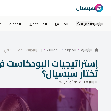
سبسيال
الرئيسية
المميزات
المشاهير
المستخدمين
المدونة
م
إستراتيجيات البودكاست في الش
الرئيسية
المدونة
المقالات
إستراتيجيات البودكاست في
تختار سبسيال؟
١٤ يناير ٢٠٢٥
4 دقائق قراءة