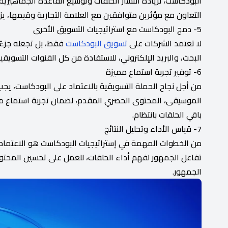
البودكاست، لزيادة انتشار الحلقات وتوسيع القاعدة الجماهيرية 
التعاون مع مؤثرين متوافقين مع العلامة التجارية وقيمها، يزي
5- دمج البودكاست مع استراتيجيات التسويق الأخرى
لا تعتمد الشركات على
تسويق البودكاست
فقط، بل تجعله جزءًا
البحث، والبريد الإلكتروني، للاستفادة من كل القنوات التسوي
6- توفير تجربة استماع مميزة
من أجل نجاح الحملة التسويقية بالاعتماد على البودكاست، يجب
الموسيقى، المحتوى الحصري المقدم، لضمان تجربة استماع 
باقي الحلقات بانتظام.
7- قياس الأداء وتحليل النتائج
من الخطوات المهمة في إستراتيجيات البودكاست هو الاعتماد ع
تفاعل الجمهور لفهم أداء الحلقات، للعمل على تحسين المحت
الجمهور.