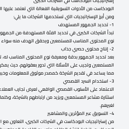
إستراتيجيات البودكاست في الشركات الكبرى
البودكاست من الأدوات التسويقية الفعالة التي تعتمد عليها ال
ومن أبرز الإستراتيجيات التي تستخدمها الشركات ما يلي:
1- تحديد الجمهور المستهدف
تبدأ الشركات الكبرى في تحديد الفئة المستهدفة من الجمهور م
نوع المحتوى المناسب للمستمعين ويحقق الهدف منه سواء كان زي
2- إنتاج محتوى حصري جذاب
بعد تحديد الجمهور بدقة ومعرفة نوع المحتوى المناسب له، تب
المستمعين وتجيب على الأسئلة التي تدور بعقولهم، حيث يمكن ت
مما يساعد في تقديم الشركة كمصدر موثوق للمعلومات وخبير
3- استخدام السرد القصصي
الاعتماد على الأسلوب القصصي الواقعي لعرض تجارب العملاء، رح
استثارة مشاعر المستمعين ويزيد من ارتباطهم بالشركة، وكلم
لغيرهم.
4- التسويق عبر المؤثرين والمشاهير
من إستراتيجيات البودكاست في الشركات الكبرى، التعاون مع 