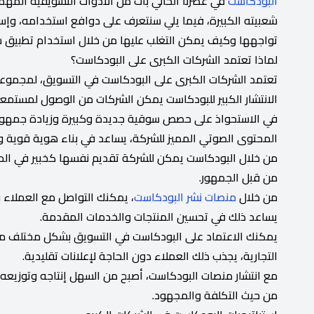
البودكاست
في عصرنا الحالي بات من الأدوات التسويقية المهم
شعبيته الكبيرة، فيما يلي سنتعرف على دوافع استخدامه، وإست
تواجهها وكيف يمكن التغلب عليها من خلال استخدام تطبيق س
لماذا تعتمد الشركات الكبرى على البودكاست؟
تعتمد الشركات الكبرى على البودكاست في التسويق، لمجموع
الانتشار الكبير للبودكاست يمكن الشركات من الوصول لمستم
في الاستحواذ على حصص سوقية جديدة وكبيرة وزيادة جمهور
المحتوى الصوتي المميز للشركة، يساعد في بناء هوية قوية 
من خلال البودكاست يمكن للشركة تقديم نفسها كخبير في المج
من قبل الجمهور.
من خلال
منصات نشر البودكاست
، يمكنك التواصل مع العملاء و
يساعد ذلك في تحسين المنتجات والخدمات المقدمة.
يمكنك الاعتماد على البودكاست في التسويق بشكل مختلف من 
التجارية، يجذب ذلك العملاء دون الحاجة لإعلانات تقليدية.
مع انتشار منصات البودكاست، أصبح من السهل إنتاجه وتوزي
من حيث التكلفة والمجهود.