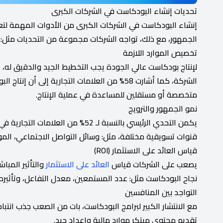
تحديات إنشاء البودكاست في الشركات الكبرى
إنشاء البودكاست في الشركات الكبرى من الأدوات المهمة لتعزي
الجمهور، مع ذلك، تواجه الشركات مجموعة من التحديات مثل:
تخصيص الموارد اللازمة
لإنتاج بودكاست عالي الجودة يجب التخطيط الجيد والدقيق له، 
الشركة، كما أشارت 58% من العلامات التجارية إ
متخصصة أو مستقلين للمساعدة في عملية الإنتاج.
نمو الجمهور والترويج
يكمن التحدي الرئيسي بالنسبة لـ 52%
قنوات تسويقية مختلفة، مثل: وسائل التواصل الاجتماعي، المواقع
قياس العائد على الاستثمار (ROI)
يصعب على الشركات قياس
العائد على الاستثمار
والتأثير المبا
نجاح البودكاست مثل: عدد المستمعين، معدل التفاعل، وتأثيره ع
التواجد بين المنافسين
مع الانتشار الكبير لبرامج البودكاست، بات من الصعب جذب انتب
تقديم محتوى مبتكر موارد مالية وإعداد جيد.