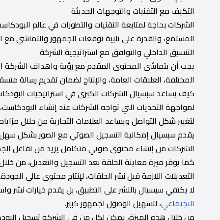
التكيف مع التقنيات والتوجهات الحديثة
الشركات بحاجة لمتابعة التقنيات والتطورات في عالم البودكاست
المستمع، والقدرة على تلبية توقعات الجمهور والتماشي مع ال
التنسيق الداخلي والتوافق مع استراتيجية الشركة
يجب أن يتماشى المحتوى المقدم مع رؤية واهداف الشركة العا
المختلفة، العلاقات العامة، والإنتاج لضمان تقديم رسالة متسق
كيف يساعد سبسيال الشركات الكبرى في استراتيجيات البودكا
لمواجهة التحديات التي تواجه الشركات عند إنشاء البودكاست
لتغيير شكل التواصل ويساعد العلامات التجارية من خلال مزاياه
يقدم سبسيال إمكانية التسجيل الصوتي مع الصور بشكل سهل و
الشركات من إنشاء محتوى صوتي متكامل يزيد من تفاعل الجم
كما يوفر ميزة معاينة الحلقة بعد التسجيل والتعديل، من خلال
التعديلات اللازمة قبل نشر الحلقات، لإنتاج محتوى عالي الجودة.
لا يكتفي سبسيال بالنشر على التطبيق، بل يقدم خيارات نشر و
الاجتماعي
، لتسهيل الوصول لجمهور كبير.
من خلال هذه الميزة، يمكن لكل من في الشركة تسجيل البودكاس