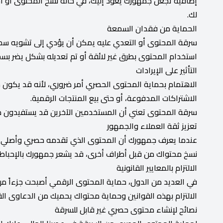
إضافية تجعل جمهورك يعود إليك، في حالة نسخ المحتوى أو است
لك.
الحماية من فقدان السمعة
سرقة المحتوى أو التعدي عليه يمكن أن يؤدي إلى تشويه سمع
استخدام المحتوى بطرق غير لائقة أو تم تعديله بشكل يضر ب
التأثير على الإيرادات
الاهتمام بحماية المحتوى الحصري أمر ضروري، لأنه قد يكون جزءا
الاشتراكات المدفوعة، أو حتى بيع المنتجات الرقمية.
سرقة المحتوى تعني أن المستخدمين الآخرين قد يستفيدون م
تعزيز ثقة العملاء والجمهور
عندما يعرف جمهورك أن المحتوى الذي تقدمه حصري وأصلي، تزيد
نسخ محتواك من قبل أطراف أخرى، قد يشعر جمهورك بالإحبا
الالتزام بالمعايير القانونية
في العديد من الدول، حماية المحتوى الرقمي أصبحت جزءاً من 
الالتزام بهذه القوانين وحماية محتواك يحميك من الدعاوى 
نصائح لإنشاء محتوى حصري غير قابل للسرقة