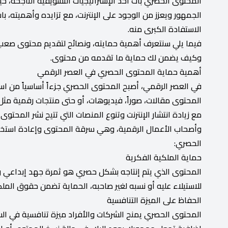
المحتوى الحصري بات أحد الإستراتيجيات التسويقية الناجحة، ح
الجمهور ويعزز من الوجود على الإنترنت، مع تزايده وأهميته، با
الاستفادة الكبرى منه.
فيما يلي سنتعرف أهمية حمايته، ونصائح لتقديم محتوى صعب س
وكيف يضمن لك حماية ما تقدمه من محتوى.
أهمية حماية المحتوى الحصري في العصر الرقمي
في العصر الرقمي، أصبح المحتوى الحصري جزءاً أساسياً من است
المحتوى مقالات، صوراً، فيديوهات، أو حتى منتجات رقمية مثل 
مع زيادة انتشار الإنترنت وتنوع المنصات التي تتيح نشر المح
وأصحاب الأعمال الرقمية، وهي سرقة المحتوى وإعادة استخدا
الحصري:
حماية الملكية الفكرية
المحتوى الذي يتم إنتاجه بشكل حصري هو ثمرة جهد إبداعي و
للاستيلاء عليه أو نسبه لغير صاحبه، الحماية تضمن حقوق الم
الحفاظ على الميزة التنافسية
المحتوى الحصري يمنح الشركات والأفراد ميزة تنافسية في ا