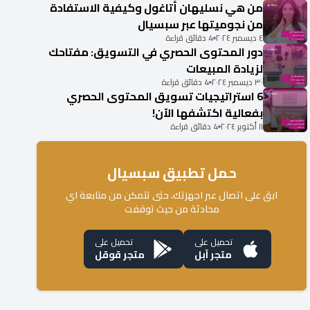
من هي نسليهان أتاغول وكيفية الاستفادة
من نجوميتها عبر سبسيال
٤ ديسمبر ٢٠٢٤
4 دقائق قراءة
دور المحتوى الحصري في التسويق: مفتاحك
لزيادة المبيعات
٣٠ ديسمبر ٢٠٢٤
4 دقائق قراءة
6 استراتيجيات تسويق المحتوى الحصري
بفعالية اكتشفها الآن!
١١ أكتوبر ٢٠٢٤
4 دقائق قراءة
حمل تطبيق سبسيال
ابق على اتصال عبر اجهزتك، حتى تتمكن من متابعة اي
محادثة من حيث توقفت
تحميل على
تحميل على
متجر آبل
متجر قوقل