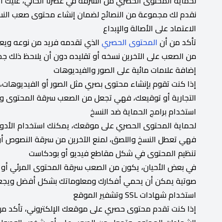
لحماية المحتوى الحصري من السرقة في عصرنا الحالي، عليك اتبا
نقدم لك مجموعة من النصائح لضمان إنشاء محتوى صعب النسخ 
الاعتماد على الأصالة والإبداع
تأكد من أن
المحتوى الحصري
الذي تقدمه فريد من نوعه ويعكس
من الصعب على الآخرين نسخه أو تقليده دون أن يلاحظ ذلك ج
إضافة علامات مائية على الصور والفيديوهات
إذا كنت تقوم بإنشاء محتوى بصري مثل الصور أو الفيديوهات،
التجارية أو توقيعك، فهي تجعل من الصعب سرقة المحتوى وا
استخدام برامج الحماية ضد النسخ
لحماية المحتوى الحصري على موقعك، يمكنك استخدام الأدوات 
فهي تعطل النسخ واللصق، لمنع الآخرين من سرقة النصوص أو 
تنظيم المحتوى في شكل مقاطع فيديو أو بودكاست
في بعض الأحيان، يكون من الصعب سرقة المحتوى المرئي أو ا
صوتية يمكن أن يحمي أفكارك ومعلوماتك بشكل أفضل ويجعل 
استخدام شهادات SSL وتشفير الموقع