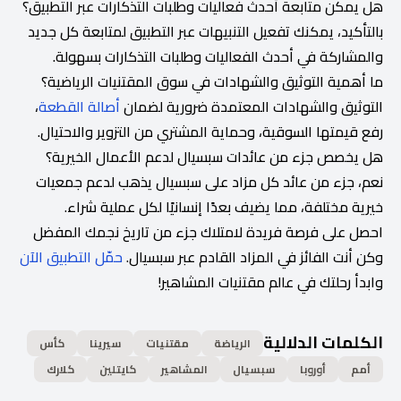
هل يمكن متابعة أحدث فعاليات وطلبات التذكارات عبر التطبيق؟
بالتأكيد، يمكنك تفعيل التنبيهات عبر التطبيق لمتابعة كل جديد
والمشاركة في أحدث الفعاليات وطلبات التذكارات بسهولة.
ما أهمية التوثيق والشهادات في سوق المقتنيات الرياضية؟
التوثيق والشهادات المعتمدة ضرورية لضمان
أصالة القطعة
،
رفع قيمتها السوقية، وحماية المشتري من التزوير والاحتيال.
هل يخصص جزء من عائدات سبسيال لدعم الأعمال الخيرية؟
نعم، جزء من عائد كل مزاد على سبسيال يذهب لدعم جمعيات
خيرية مختلفة، مما يضيف بعدًا إنسانيًا لكل عملية شراء.
احصل على فرصة فريدة لامتلاك جزء من تاريخ نجمك المفضل
وكن أنت الفائز في المزاد القادم عبر سبسيال.
حمّل التطبيق الآن
وابدأ رحلتك في عالم مقتنيات المشاهير!
الكلمات الدلالية
الرياضة
مقتنيات
سيرينا
كأس
أمم
أوروبا
سبسيال
المشاهير
كايتلين
كلارك