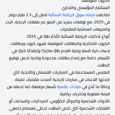
الكروت الموقعة.
الاستثمار المؤسسي والتجاري
تضاعفت
قيمة سوق الرياضة النسائية
لتصل إلى 2.3 مليار دولار
في 2025، مع توقعات بمزيد من النمو عبر صفقات الرعاية، البث،
والمبيعات المباشرة للمقتنيات.
أنواع تذكارات الرياضة النسائية الأكثر طلبًا في 2025
الكروت التذكارية والبطاقات الموقعة: تشهد كروت وبطاقات
لاعبات كرة السلة وكرة القدم طلبًا متزايدًا وارتفاعًا كبيرًا في
الأسعار، خاصة مع إصدار بطاقات محدودة ونادرة تحمل توقيع
البطلات.
الملابس المستخدمة في المباريات: القمصان والأحذية التي
ارتدتها اللاعبات في مباريات تاريخية أصبحت مقتنيات ثمينة،
وغالبًا ما تُباع في
مزادات عالمية
بأسعار مرتفعة، لما تحمله من
قيمة معنوية وذكريات رياضية.
الأدوات الشخصية والجوائز: الكؤوس، الميداليات، والساعات أو
القفازات الشخصية التي تخص البطلات تحظى باهتمام جامعي