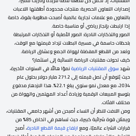
المقتنيات، إذ تحمل كل قطعة قصة فريدة وتاريخًا مميزًا.
إصدارات التعاون الحصرية: منتجات محدودة أطلقتها اللاعبات
بالتعاون مع علامات تجارية عالمية أصبحت مطلوبة بقوة، خاصة
إذا ارتبطت بإنجاز رياضي أو مناسبة خاصة.
الصور والتذكارات النادرة: الصور الأصلية أو التذكارات المرتبطة
بلحظات حاسمة في مسيرة البطلات تزداد قيمتها مع الوقت،
وتعد من القطع المفضلة لهواة الجمع وعشاق الرياضة.
كيف تحولت مقتنيات الرياضة النسائية إلى استثمار؟
شهد
سوق المقتنيات الرياضية
نموًا هائلًا في السنوات الأخيرة،
حيث يُتوقع أن تصل قيمته إلى 271.2 مليار دولار بحلول عام
2034، مع معدل نمو سنوي يبلغ 22.1%. هذا الازدهار مدفوع
بتوسع المبيعات الرقمية وزيادة أعداد المهتمين والهواة من
مختلف الفئات.
ومن اللافت للنظر أن النساء أصبحن من أشهر جامعي المقتنيات،
ويمثلن قوة شرائية كبيرة، حيث تساهم في اتخاض 85% من
قرارات الشراء عالميًا، ومع
ارتفاع قيمة القطع النادرة
، أصبح