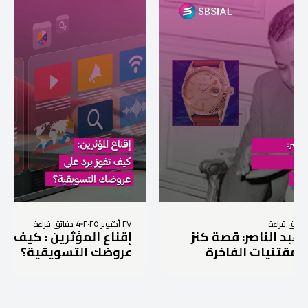
٢٧ أكتوبر ٢٠٢٥
4 دقائق قراءة
قصة كنز
إقناع المؤثرين : كيف تفوز برد على
فاخرة
عروضك التسويقية؟