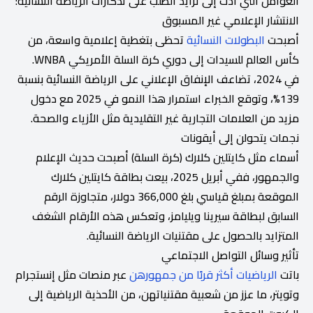
العوامل التي أدت إلى تزايد الطلب على تذكارات الرياضة النسائية:
الانتشار الإعلامي غير المسبوق
أصبحت
البطولات النسائية
تحظى بتغطية إعلامية واسعة، من
كأس العالم للسيدات إلى دوري كرة السلة الأمريكي WNBA.
في 2024، تضاعف الإنفاق الإعلاني على الرياضة النسائية بنسبة
139%، وتوقع الخبراء استمرار هذا النمو في 2025 مع دخول
مزيد من العلامات التجارية غير التقليدية مثل الأزياء والصحة.
نجمات يتحولن إلى أيقونات
أسماء مثل كايتلين كلارك (كرة السلة) أصبحت حديث الإعلام
والجمهور، ففي أبريل 2025، بيعت بطاقة كايتلين كلارك
الموقعة بمبلغ قياسي بلغ 366,000 دولار، متجاوزة الرقم
السابق لبطاقة سيرينا ويليامز، وتعكس هذه الأرقام الشغف
المتزايد بالحصول على مقتنيات الرياضة النسائية.
تأثير وسائل التواصل الاجتماعي
باتت
الرياضيات أكثر قربًا من جمهورهن
عبر منصات مثل إنستجرام
وتويتر، ما عزز من شعبية مقتنياتهن، من الأحذية الرياضية إلى