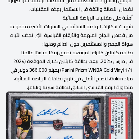
التوثيق والشهادات المعتمدة من المنصات الرقمية أمرًا ضروريًا
لضمان الأصالة والثقة في الاستثمار بهذه المقتنيات.
أمثلة على مقتنيات الرياضة النسائية
شهدت تذكارات الرياضة النسائية في السنوات الأخيرة مجموعة
من قصص النجاح الملهمة والأرقام القياسية التي تجذب انتباه
هواة الجمع والمستثمرين حول العالم ومنها:
بطاقة كايتلين كلارك الموقعة تحقق رقمًا قياسيًا عالميًا
في مارس 2025، بيعت بطاقة كايتلين كلارك الموقعة (2024
Panini Prizm WNBA Gold Vinyl 1/1) بمبلغ 366,000 دولار في
مزاد Goldin، لتصبح الأغلى في تاريخ بطاقات الرياضة النسائية،
متجاوزة الرقم القياسي السابق لبطاقة سيرينا ويليامز.