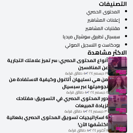
التصنيفات
المحتوى الحصري
إعلانات المشاهير
مقتنيات المشاهير
سبسيال تطبيق سوشيال ميديا
بودكاست و التسجيل الصوتي
الاكثر مشاهدة
أنواع المحتوى الحصري: سر تميز علامتك التجارية
عن المنافسين
١٩ ديسمبر ٢٠٢٤
4 دقائق قراءة
من هي نسليهان أتاغول وكيفية الاستفادة من
نجوميتها عبر سبسيال
٤ ديسمبر ٢٠٢٤
4 دقائق قراءة
دور المحتوى الحصري في التسويق: مفتاحك
لزيادة المبيعات
٣٠ ديسمبر ٢٠٢٤
4 دقائق قراءة
6 استراتيجيات تسويق المحتوى الحصري بفعالية
اكتشفها الآن!
١١ أكتوبر ٢٠٢٤
4 دقائق قراءة