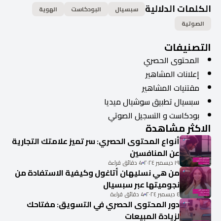
الكلمات الدلالية
سبسيال
البودكاست
الهوية
الصوتية
التصنيفات
المحتوى الحصري
إعلانات المشاهير
مقتنيات المشاهير
سبسيال تطبيق سوشيال ميديا
بودكاست و التسجيل الصوتي
الاكثر مشاهدة
أنواع المحتوى الحصري: سر تميز علامتك التجارية
عن المنافسين
١٩ ديسمبر ٢٠٢٤
4 دقائق قراءة
من هي نسليهان أتاغول وكيفية الاستفادة من
نجوميتها عبر سبسيال
٤ ديسمبر ٢٠٢٤
4 دقائق قراءة
دور المحتوى الحصري في التسويق: مفتاحك
لزيادة المبيعات