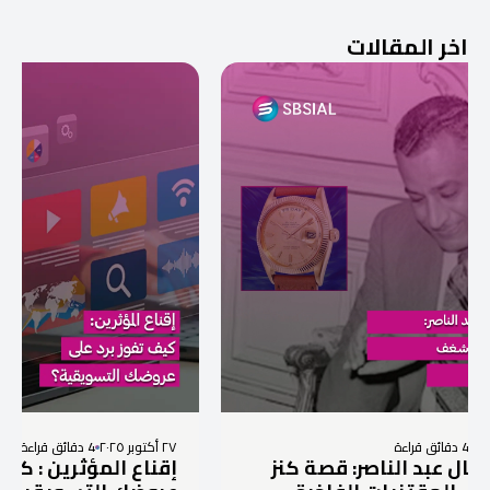
اخر المقالات
٢٧ أكتوبر ٢٠٢٥
4 دقائق قراءة
لناصر: قصة كنز
إقناع المؤثرين : كيف تفوز برد