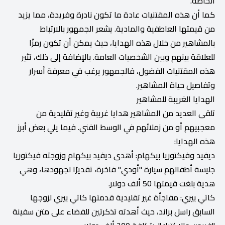
الخاصة.
كما أن هذه المقتنيات عادة ما تكون نادرة وفريدة، مما يزيد
من قيمتها العاطفية والمادية. يشعر الجمهور بالارتباط
بالمشاهير من خلال هذه الهدايا، حيث يمكن أن تكون رمزًا
للعلاقة بينهم وبين الشخصيات العامة. بالإضافة إلى ذلك، تثير
هذه المقتنيات الفضول، فالجمهور يرغب في معرفة أسرار
وتفاصيل حياة المشاهير.
الهدايا الغريبة للمشاهير
تلقى العديد من المشاهير هدايا غريبة وغير تقليدية من
معجبيهم أو من زملائهم في الوسط الفني. فيما يلي بعض أبرز
هذه الهدايا:
ديفيد وفيكتوريا بيكهام: أهدى ديفيد بيكهام وزوجته فيكتوريا
جليسة أطفالهم سيارة "أودي" فاخرة، تقديرًا لجهودها، وهي
هدية بلغت قيمتها 50 ألف دولار.
كاتي بيري: مفاجأة غير تقليدية قدمتها كاتي بيري لزوجها
السابق راسل براند، حيث أهدته تذكرتين للفضاء على متن سفينة