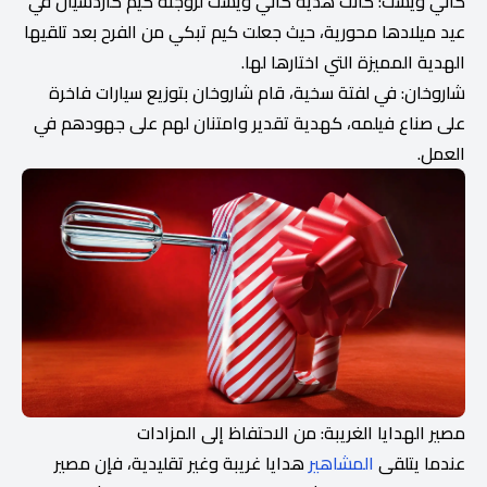
كاني ويست: كانت هدية كاني ويست لزوجته كيم كاردشيان في
عيد ميلادها محورية، حيث جعلت كيم تبكي من الفرح بعد تلقيها
الهدية المميزة التي اختارها لها.
شاروخان: في لفتة سخية، قام شاروخان بتوزيع سيارات فاخرة
على صناع فيلمه، كهدية تقدير وامتنان لهم على جهودهم في
العمل.
مصير الهدايا الغريبة: من الاحتفاظ إلى المزادات
عندما يتلقى
المشاهير
هدايا غريبة وغير تقليدية، فإن مصير