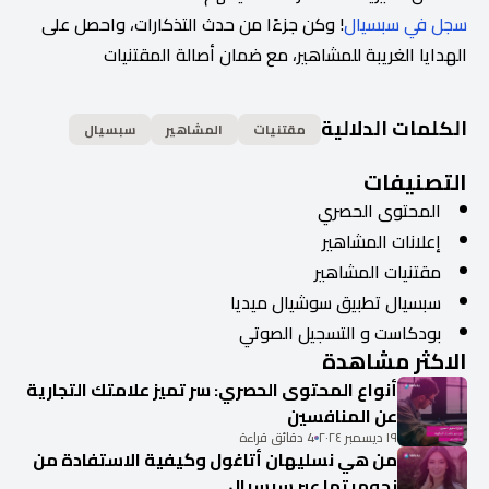
سجل في سبسيال
! وكن جزءًا من حدث التذكارات، واحصل على
الهدايا الغريبة للمشاهير، مع ضمان أصالة المقتنيات
الكلمات الدلالية
مقتنيات
المشاهير
سبسيال
التصنيفات
المحتوى الحصري
إعلانات المشاهير
مقتنيات المشاهير
سبسيال تطبيق سوشيال ميديا
بودكاست و التسجيل الصوتي
الاكثر مشاهدة
أنواع المحتوى الحصري: سر تميز علامتك التجارية
عن المنافسين
١٩ ديسمبر ٢٠٢٤
4 دقائق قراءة
من هي نسليهان أتاغول وكيفية الاستفادة من
نجوميتها عبر سبسيال