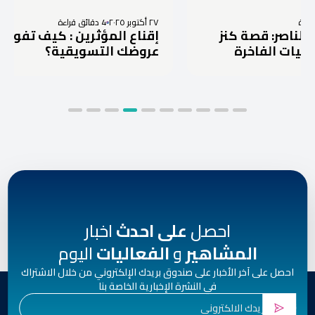
٢٧ أكتوبر ٢٠٢٥
4 دقائق قراءة
صة كنز
إقناع المؤثرين : كيف تفوز برد على
خرة
عروضك التسويقية؟
احصل
على احدث
اخبار
المشاهير
و
الفعاليات
اليوم
احصل على آخر الأخبار على صندوق بريدك الإلكتروني من خلال الاشتراك
في النشرة الإخبارية الخاصة بنا