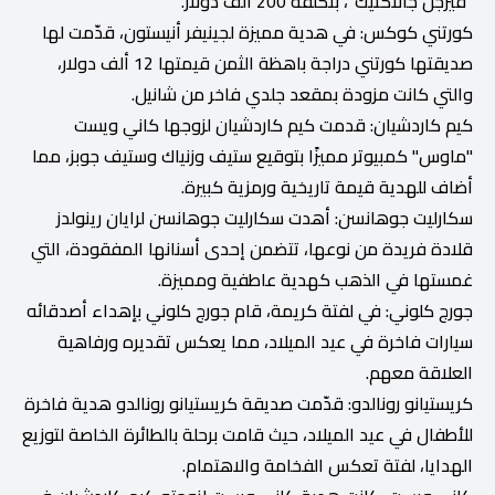
"فيرجن جالاكتيك"، بتكلفة 200 ألف دولار.
كورتني كوكس: في هدية مميزة لجينيفر أنيستون، قدّمت لها
صديقتها كورتني دراجة باهظة الثمن قيمتها 12 ألف دولار،
والتي كانت مزودة بمقعد جلدي فاخر من شانيل.
كيم كاردشيان: قدمت كيم كاردشيان لزوجها كاني ويست
"ماوس" كمبيوتر مميزًا بتوقيع ستيف وزنياك وستيف جوبز، مما
أضاف للهدية قيمة تاريخية ورمزية كبيرة.
سكارليت جوهانسن: أهدت سكارليت جوهانسن لرايان رينولدز
قلادة فريدة من نوعها، تتضمن إحدى أسنانها المفقودة، التي
غمستها في الذهب كهدية عاطفية ومميزة.
جورج كلوني: في لفتة كريمة، قام جورج كلوني بإهداء أصدقائه
سيارات فاخرة في عيد الميلاد، مما يعكس تقديره ورفاهية
العلاقة معهم.
كريستيانو رونالدو: قدّمت صديقة كريستيانو رونالدو هدية فاخرة
للأطفال في عيد الميلاد، حيث قامت برحلة بالطائرة الخاصة لتوزيع
الهدايا، لفتة تعكس الفخامة والاهتمام.